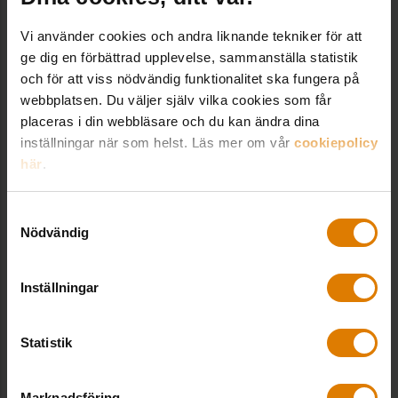
samtliga byggnadselement och
belysning, solceller med mera
klimatinitiativ
teknisk utrustning, med undantag för
Vi använder cookies och andra liknande tekniker för att
Vägar och trottoarer avsedda
verksamhetsrelaterade tekniska
ge dig en förbättrad upplevelse, sammanställa statistik
för fotgängare eller
system, markförstärkning och teknisk
EU-kommissionens delegerade förordning
och för att viss nödvändig funktionalitet ska fungera på
fordonstrafik inom tomten
webbplatsen. Du väljer själv vilka cookies som får
utrustning för alstring och lagring av
placeras i din webbläsare och du kan ändra dina
förnybar el på byggnaden eller dess
Komplementbyggnader
inställningar när som helst. Läs mer om vår
cookiepolicy
tomt. Detta är samma byggdelar som
här
.
Det finns en möjlighet till nationella val i
Boverket föreslog 2023.
Kontakt hos Sveriges Allmännytta
olika delar, och några sådana föreslås av
Samtyckesval
Boverket.
Nödvändig
Magnus Ulaner
GWP, Global Warming Potential:
Inställningar
Expert klimat- och hållbarhet, Fastighet &
För att kunna jämföra olika
Hållbarhet
Statistik
växthusgasers påverkan på den globala
Magnus Ulaner är expert på
Klimat- och
uppvärmningen multipliceras utsläpp från
hållbarhetsfrågor
.
Marknadsföring