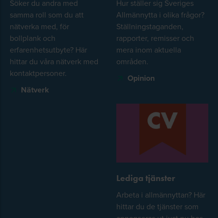
Söker du andra med
Hur ställer sig Sveriges
samma roll som du att
Allmännytta i olika frågor?
nätverka med, för
Ställningstaganden,
bollplank och
rapporter, remisser och
erfarenhetsutbyte? Här
mera inom aktuella
hittar du våra nätverk med
områden.
kontaktpersoner.
Opinion
Nätverk
Lediga tjänster
Arbeta i allmännyttan? Här
hittar du de tjänster som
annonseras ut just nu hos