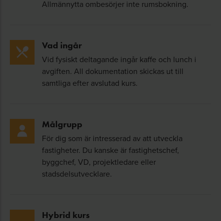
Allmännytta ombesörjer inte rumsbokning.
förutsättningarna?
Vilka utmaningar och möjligheter har redan
identifierats?
Vad ingår
Vad kan vi lära av de första projekten som
Vid fysiskt deltagande ingår kaffe och lunch i
avgiften. All dokumentation skickas ut till
prövas enligt det nya regelverket?
samtliga efter avslutad kurs.
Flera perspektiv på samma
förändring
Målgrupp
För dig som är intresserad av att utveckla
Under dagen möter du experter från olika delar
fastigheter. Du kanske är fastighetschef,
av samhällsbyggnadssektorn som delar med sig
byggchef, VD, projektledare eller
av sina erfarenheter, analyser och reflektioner
stadsdelsutvecklare.
kring införandet.
Medverkande:
Hybrid kurs