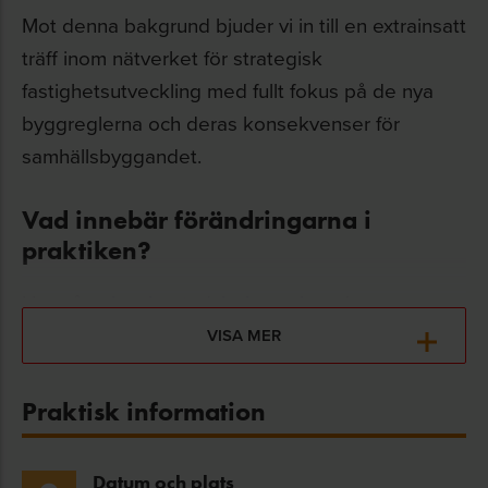
Mot denna bakgrund bjuder vi in till en extrainsatt
träff inom nätverket för strategisk
fastighetsutveckling med fullt fokus på de nya
byggreglerna och deras konsekvenser för
samhällsbyggandet.
Vad innebär förändringarna i
praktiken?
Hur påverkas bostadsbolag och andra
fastighetsägare i nyproduktion, renovering och
VISA MER
förvaltning? Vilka krav ställs nu på kommuner,
myndigheter, byggherrar och fastighetsägare?
Praktisk information
Och hur väl förberedda är branschens aktörer för
det nya regelverket?
Datum och plats