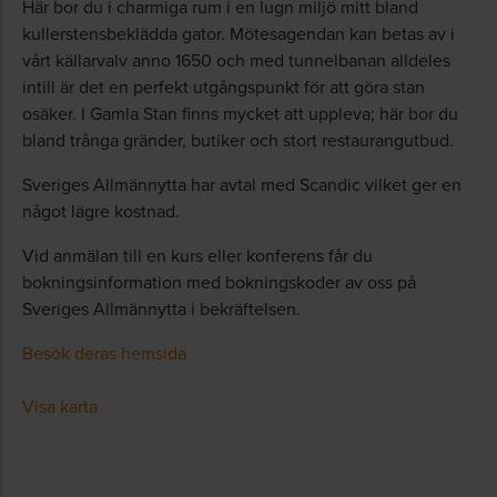
Här bor du i charmiga rum i en lugn miljö mitt bland
kullerstensbeklädda gator. Mötesagendan kan betas av i
vårt källarvalv anno 1650 och med tunnelbanan alldeles
intill är det en perfekt utgångspunkt för att göra stan
osäker. I Gamla Stan finns mycket att uppleva; här bor du
bland trånga gränder, butiker och stort restaurangutbud.
Sveriges Allmännytta har avtal med Scandic vilket ger en
något lägre kostnad.
Vid anmälan till en kurs eller konferens får du
bokningsinformation med bokningskoder av oss på
Sveriges Allmännytta i bekräftelsen.
Besök deras hemsida
Visa karta