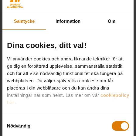
Hotel Rival
Samtycke
Information
Om
Hotel Rival är ett boutiquehotell med internationell känsla,
beläget vid Mariatorget i hjärtat av Södermalm. Här möts
Dina cookies, ditt val!
design, komfort och personlig service i en levande miljö
med 99 stilfullt inredda rum, moderna möteslokaler och en
Vi använder cookies och andra liknande tekniker för att
salong med plats för upp till 735 gäster. Hotellet erbjuder
ge dig en förbättrad upplevelse, sammanställa statistik
även restaurang, taverna och barer där frukost, lunch och
och för att viss nödvändig funktionalitet ska fungera på
middag serveras dagligen.
webbplatsen. Du väljer själv vilka cookies som får
Sveriges Allmännytta har avtal med Hotel Rival vilket ger
placeras i din webbläsare och du kan ändra dina
en något lägre kostnad. I samband med anmälan till kurs
inställningar när som helst. Läs mer om vår
cookiepolicy
eller konferens skickas bokningsinformation och aktuell
här
.
bokningskod ut i bekräftelsen från Sveriges Allmännytta.
Samtyckesval
Besök deras hemsida
Nödvändig