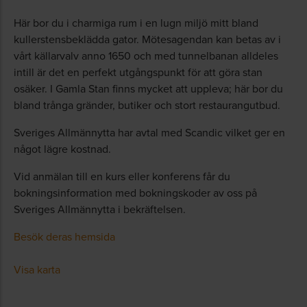
Här bor du i charmiga rum i en lugn miljö mitt bland
kullerstensbeklädda gator. Mötesagendan kan betas av i
vårt källarvalv anno 1650 och med tunnelbanan alldeles
intill är det en perfekt utgångspunkt för att göra stan
osäker. I Gamla Stan finns mycket att uppleva; här bor du
bland trånga gränder, butiker och stort restaurangutbud.
Sveriges Allmännytta har avtal med Scandic vilket ger en
något lägre kostnad.
Vid anmälan till en kurs eller konferens får du
bokningsinformation med bokningskoder av oss på
Sveriges Allmännytta i bekräftelsen.
Besök deras hemsida
Visa karta