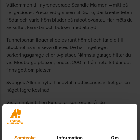
Välkommen till nyrenoverade Scandic Malmen – mitt på
livliga Söder. Precis vid gränsen till SoFo, där kreativiteten
flödar och varje hörn bjuder på något oväntat. Här möts du
av kultur, karaktär och butiker med attityd.
Tunnelbanan ligger alldeles runt hörnet och tar dig till
Stockholms alla sevärdheter. De har inget eget
parkeringsgarage eller p-platser. Närmsta garage hittar du
vid Medborgarplatsen, endast 200 m från hotellet där det
finns gott om platser.
Sveriges Allmännytta har avtal med Scandic vilket ger en
något lägre kostnad.
Vid anmälan till en kurs eller konferens får du
bokningsinformation med bokningskoder av oss på
Sveriges Allmännytta i bekräftelsen.
Besök deras hemsida
Samtycke
Information
Om