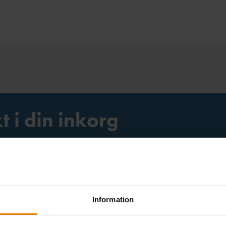
t i din inkorg
hetsbrev och utskick. Nyheter från Sveriges Allmännytta, All
v inom olika ämnen.
Välj ämne
Information