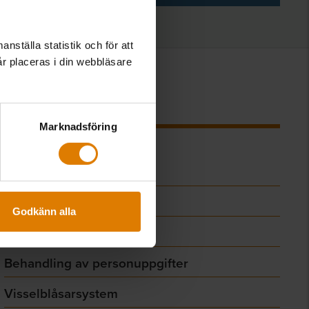
nställa statistik och för att
år placeras i din webbläsare
Genvägar
Marknadsföring
Allmännyttan Akademi
Webbshop
Godkänn alla
Press
Behandling av personuppgifter
Visselblåsarsystem