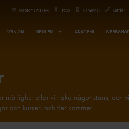
Medlemsverktyg
Press
Ramavtal
Karriär
OPINION
MEDLEM
AKADEMI
WEBBSHO
r
ar möjlighet eller vill åka någonstans, och 
ngar och kurser, och fler kommer.