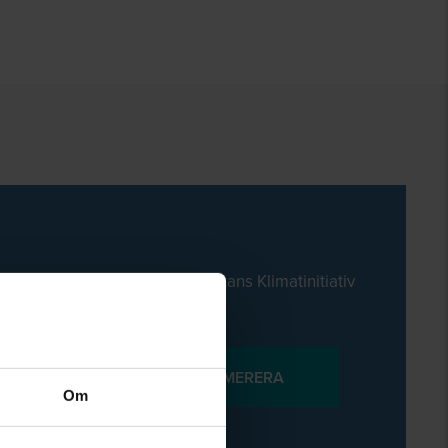
männyttan Akademi, Allmännyttans Klimatinitiativ
Om