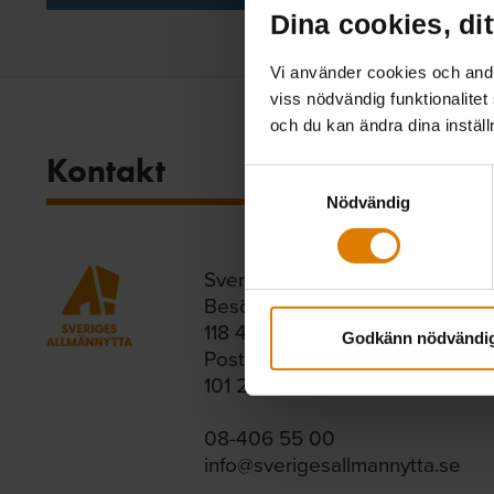
Dina cookies, dit
Vi använder cookies och andra
viss nödvändig funktionalitet
och du kan ändra dina instäl
Kontakt
Samtyckesval
Nödvändig
Sveriges Allmännytta
Besöksadress: Hornsgatan 15,
118 46 Stockholm
Godkänn nödvändi
Postadress: Box 474,
101 29 Stockholm
08-406 55 00
info@sverigesallmannytta.se