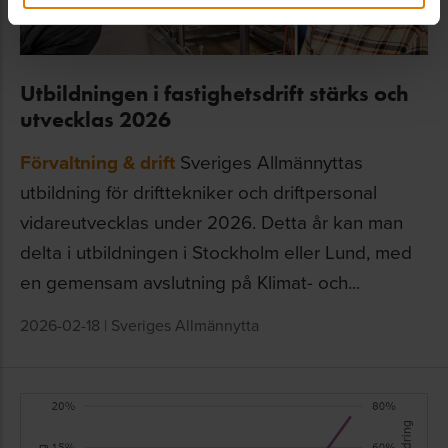
Utbildningen i fastighetsdrift stärks och
utvecklas 2026
Förvaltning & drift
Sveriges Allmännyttas
utbildning för drifttekniker och driftpersonal
vidareutvecklas under 2026. Detta år kan man
delta i utbildningen i Stockholm eller Lund, med
en gemensam avslutning på Klimat- och...
2026-02-18
|
Sveriges Allmännytta