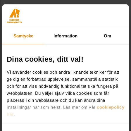
Relaterade nyheter
Samtycke
Information
Om
Dina cookies, ditt val!
Vi använder cookies och andra liknande tekniker för att
ge dig en förbättrad upplevelse, sammanställa statistik
och för att viss nödvändig funktionalitet ska fungera på
webbplatsen. Du väljer själv vilka cookies som får
placeras i din webbläsare och du kan ändra dina
inställningar när som helst. Läs mer om vår
cookiepolicy
här
.
Nyckeltal ger stöd vid
kostnadsbedömning av skador
Samtyckesval