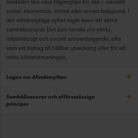
bostäder ska vara tillgängliga för alla – oavsett
social, ekonomisk, etnisk eller annan bakgrund. I
det allmännyttiga syftet ingår även ett aktivt
samhällsansvar. Det kan handla om etiskt,
miljömässigt och socialt ansvarstagande, ofta
som ett bidrag till hållbar utveckling eller för att
möta klimatutmaningen.
Lagen om Allmännyttan
Allbolagen trädde i kraft 2011. Enligt lagen
Samhällsansvar och affärsmässiga
principer
ska bolagen i allmännyttigt syfte förvalta
fastigheter i vilka bostadslägenheter
Syftet med ett allmännyttigt
upplåts med hyresrätt, främja
bostadsföretag är att främja
bostadsförsörjningen i ägarkommunen