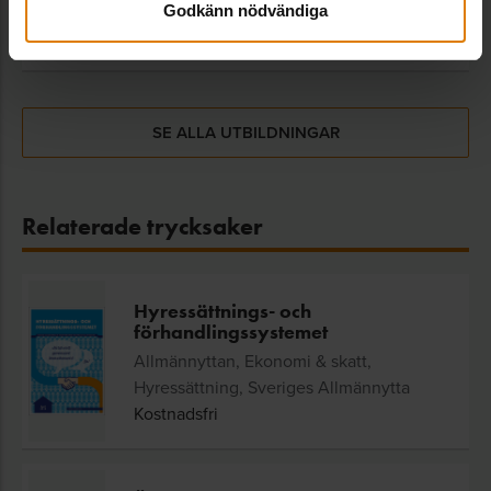
Allmännyttan
,
Godkänn nödvändiga
Digitalt,
24
Hyressättning
augusti
SE ALLA UTBILDNINGAR
Relaterade trycksaker
Hyressättnings- och
förhandlingssystemet
Allmännyttan, Ekonomi & skatt,
Hyressättning, Sveriges Allmännytta
Kostnadsfri