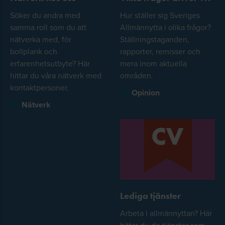
Söker du andra med
Hur ställer sig Sveriges
samma roll som du att
Allmännytta i olika frågor?
nätverka med, för
Ställningstaganden,
bollplank och
rapporter, remisser och
erfarenhetsutbyte? Här
mera inom aktuella
hittar du våra nätverk med
områden.
kontaktpersoner.
Opinion
Nätverk
Lediga tjänster
Arbeta i allmännyttan? Här
hittar du de tjänster som