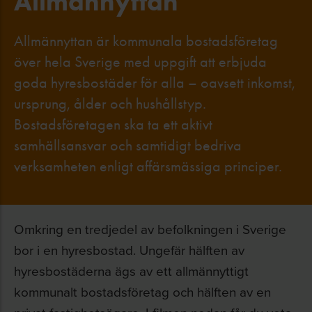
Allmännyttan
Allmännyttan är kommunala bostadsföretag
över hela Sverige med uppgift att erbjuda
goda hyresbostäder för alla – oavsett inkomst,
ursprung, ålder och hushållstyp.
Bostadsföretagen ska ta ett aktivt
samhällsansvar och samtidigt bedriva
verksamheten enligt affärsmässiga principer.
Omkring en tredjedel av befolkningen i Sverige
bor i en hyresbostad. Ungefär hälften av
hyresbostäderna ägs av ett allmännyttigt
kommunalt bostadsföretag och hälften av en