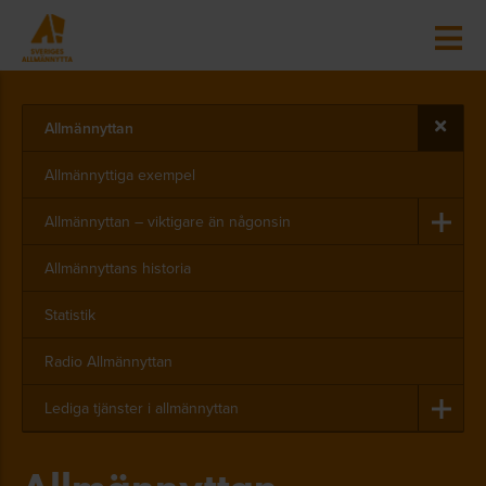
Allmännyttan
Allmännyttiga exempel
All­män­nyt­tan – vik­ti­ga­re än nå­gon­sin
Allmännyttans historia
Statistik
Radio Allmännyttan
Le­di­ga tjäns­ter i all­män­nyt­tan