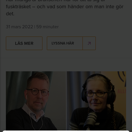
fuskträsket – och vad som händer om man inte gör
det.
31 mars 2022 | 59 minuter
LÄS MER
LYSSNA HÄR