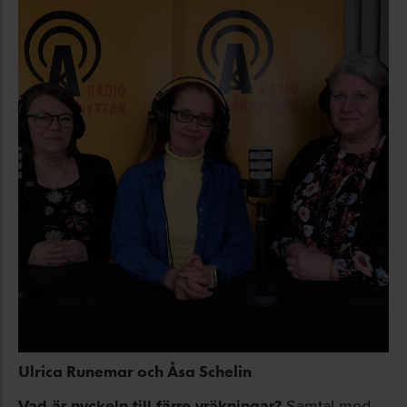
Ulrica Runemar och Åsa Schelin
Vad är nyckeln till färre vräkningar?
Samtal med