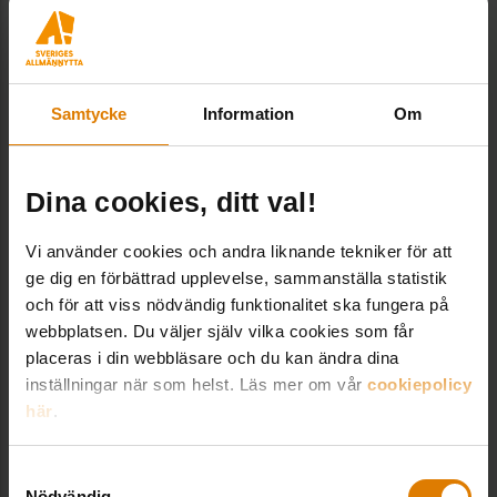
Samtycke
Information
Om
Dina cookies, ditt val!
Morgan Jansson
Vi använder cookies och andra liknande tekniker för att
”Inga byggbolag kan garantera att vi får ett
ge dig en förbättrad upplevelse, sammanställa statistik
brottsfritt bygge”.
Morgan Jansson, inköpschef
och för att viss nödvändig funktionalitet ska fungera på
Stockholmshem, berättar om det allmännyttiga
webbplatsen. Du väljer själv vilka cookies som får
initiativet Rättvist byggande och arbetet för att få
placeras i din webbläsare och du kan ändra dina
sundare byggen: metoderna, erfarenheterna,
inställningar när som helst. Läs mer om vår
cookiepolicy
brottsstatistiken, polisanmälningarna, med- och
här
.
motgångar.
Samtyckesval
19 januari 2022 | 46 minuter
Nödvändig