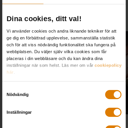
Arrangör: Ahlsell/Svensk Handel
Medverkande från Sveriges Allmännytta: Bengt
Dina cookies, ditt val!
Lind, förvaltningsexpert
Vi använder cookies och andra liknande tekniker för att
ge dig en förbättrad upplevelse, sammanställa statistik
och för att viss nödvändig funktionalitet ska fungera på
webbplatsen. Du väljer själv vilka cookies som får
placeras i din webbläsare och du kan ändra dina
inställningar när som helst. Läs mer om vår
cookiepolicy
här
.
Samtyckesval
Nödvändig
Inställningar
Se inspelningen på
Ahlsells hemsida