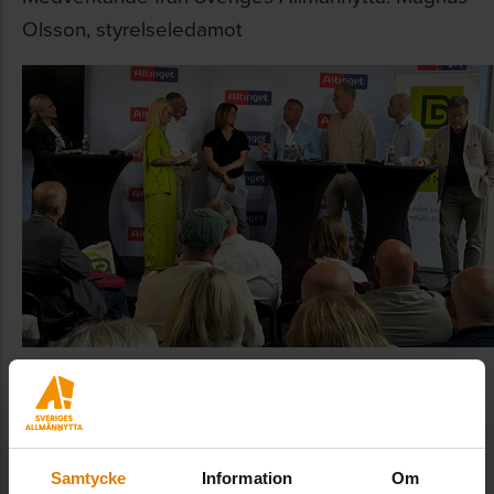
Olsson, styrelseledamot
Se inspelningen på
Altingets hemsida
Från cykelrum till skyddsrum på 100
dagar
Samtycke
Information
Om