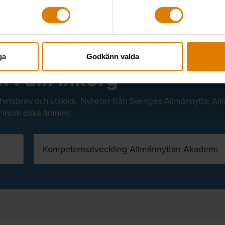
 arena – vår seminariescen
ga
Godkänn valda
t i din inkorg
hetsbrev och utskick. Nyheter från Sveriges Allmännytta, All
v inom olika ämnen.
Kompetensutveckling Allmännyttan Akademi