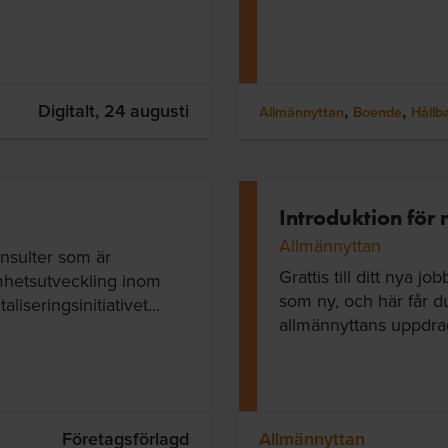
Digitalt,
24 augusti
,
,
Allmännyttan
Boende
Hållb
Introduktion för
Allmännyttan
nsulter som är
Grattis till ditt nya jo
amhetsutveckling inom
som ny, och här får du
liseringsinitiativet...
allmännyttans uppdrag
Företagsförlagd
Allmännyttan