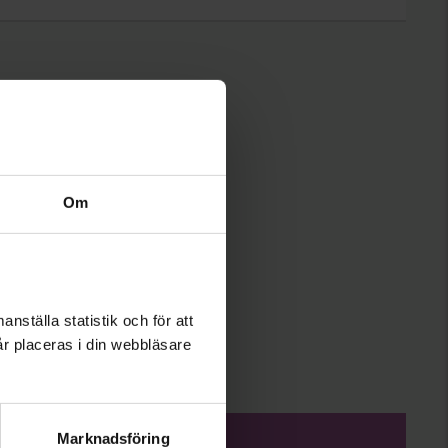
Om
nställa statistik och för att
år placeras i din webbläsare
Marknadsföring