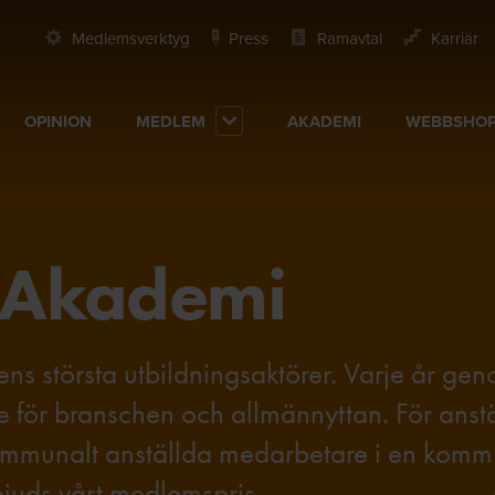
Medlemsverktyg
Press
Ramavtal
Karriär
OPINION
MEDLEM
AKADEMI
WEBBSHO
 Akademi
ns största utbildningsaktörer. Varje år ge
ade för branschen och allmännyttan. För ans
ommunalt anställda medarbetare i en kom
juds vårt medlemspris.