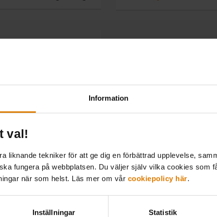
adsföretag kräver goda
 Under en dag går vi
sföretagets...
Information
t val!
Företagsförlagd
 liknande tekniker för att ge dig en förbättrad upplevelse, samma
 ska fungera på webbplatsen. Du väljer själv vilka cookies som f
lningar när som helst. Läs mer om vår
cookiepolicy här
.
Inställningar
Statistik