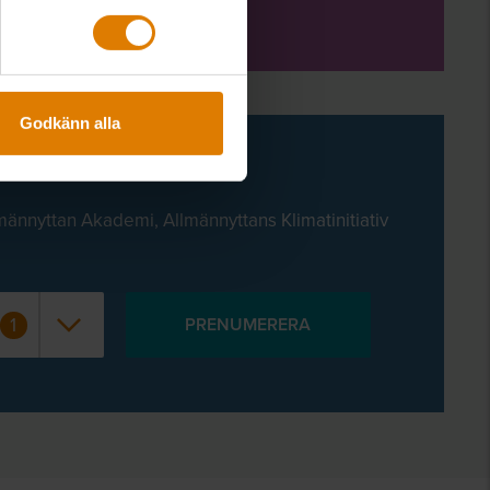
Godkänn alla
männyttan Akademi, Allmännyttans Klimatinitiativ
1