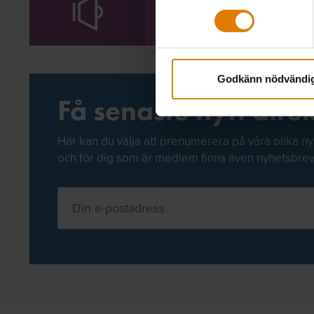
Allmännyttans
Godkänn nödvändi
Få senaste nytt direk
Här kan du välja att prenumerera på våra olika ny
och för dig som är medlem finns även nyhetsbre