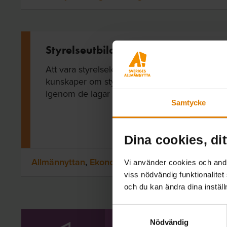
Styrelseutbildning
Att vara styrelseledamot i ett kommunalt bost
kunskaper om styrelsens ansvar och uppdrag.
igenom de lagar och regelverk som styr bostad
Samtycke
Dina cookies, dit
Allmännyttan
,
Ekonomi & skatt
,
Juridik
Vi använder cookies och andra
viss nödvändig funktionalitet
och du kan ändra dina instäl
Samtyckesval
Nödvändig