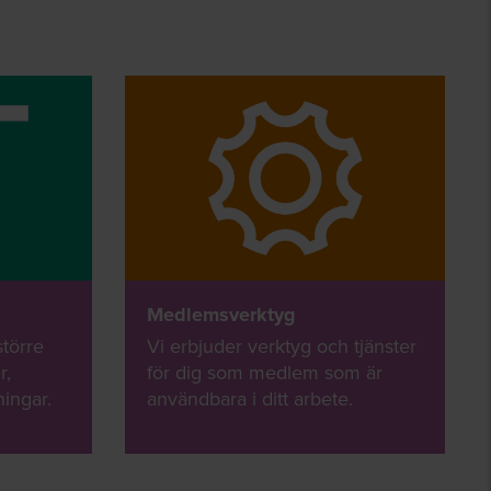
Medlemsverktyg
större
Vi erbjuder verktyg och tjänster
r,
för dig som medlem som är
ingar.
användbara i ditt arbete.