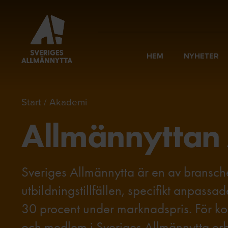
HEM
NYHETER
Start
Akademi
Allmännyttan
Sveriges Allmännytta är en av bransche
utbildningstillfällen, specifikt anpass
30 procent under marknadspris.
För k
och medlem i Sveriges Allmännytta erb