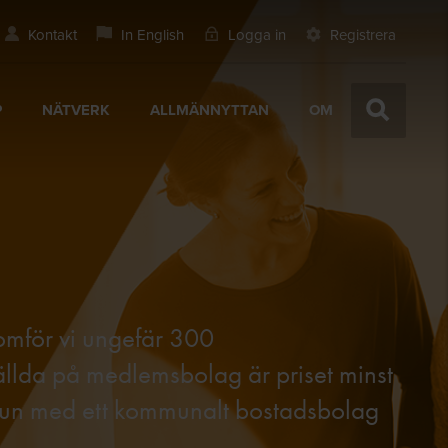
Kontakt
In English
Logga in
Registrera
P
NÄTVERK
ALLMÄNNYTTAN
OM
nomför vi ungefär 300
tällda på medlemsbolag är priset minst
mun med ett kommunalt bostadsbolag