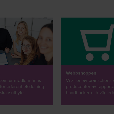
k
Webbshoppen
 som är medlem finns
Vi är en av branschens 
för erfarenhetsdelning
producenter av rapporte
skapsutbyte.
handböcker och vägledn