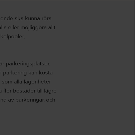
boende ska kunna röra
la eller möjliggöra allt
ykelpooler,
r parkeringsplatser.
en parkering kan kosta
 som alla lägenheter
fler bostäder till lägre
nd av parkeringar, och