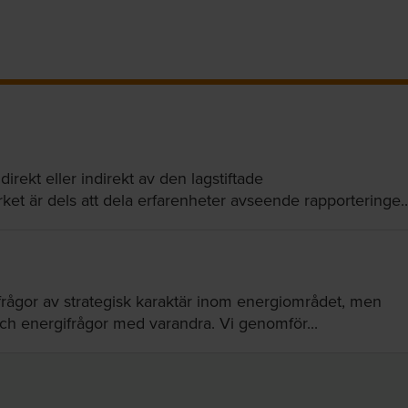
irekt eller indirekt av den lagstiftade
et är dels att dela erfarenheter avseende rapporteringe..
 frågor av strategisk karaktär inom energiområdet, men
och energifrågor med varandra. Vi genomför...