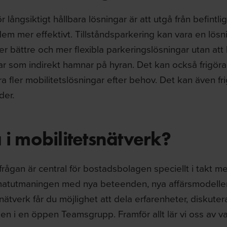
r långsiktigt hållbara lösningar är att utgå från befintl
m mer effektivt. Tillståndsparkering kan vara en lösni
r bättre och mer flexibla parkeringslösningar utan att
ar som indirekt hamnar på hyran. Det kan också frigöra
ra fler mobilitetslösningar efter behov. Det kan även fr
der.
 i mobilitetsnätverk?
frågan är central för bostadsbolagen speciellt i takt me
matutmaningen med nya beteenden, nya affärsmodeller o
nätverk får du möjlighet att dela erfarenheter, diskutera
en i en öppen Teamsgrupp. Framför allt lär vi oss av v