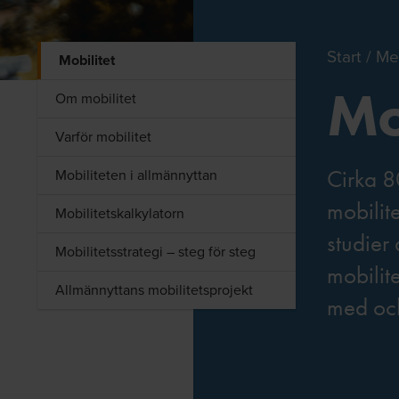
Start
Me
Mobilitet
Mo
Om mobilitet
Varför mobilitet
Mobiliteten i allmännyttan
Cirka 8
mobilite
Mobilitetskalkylatorn
studier 
Mobilitetsstrategi – steg för steg
mobilite
Allmännyttans mobilitetsprojekt
med och