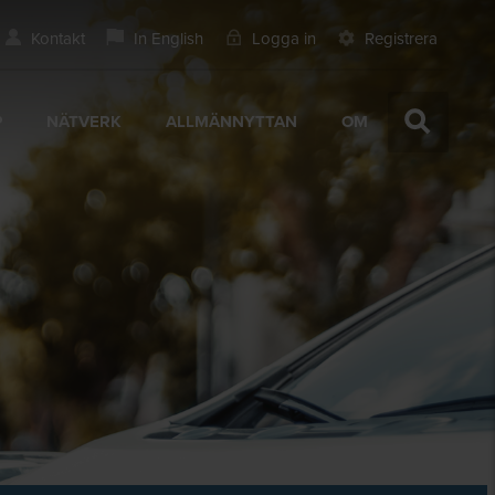
Kontakt
In English
Logga in
Registrera
P
NÄTVERK
ALLMÄNNYTTAN
OM