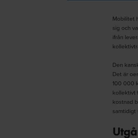
Mobilitet
sig och va
ifrån leve
kollektivt
Den kanske
Det är oer
100 000 k
kollektivt
kostnad b
samtidigt 
Utgå 