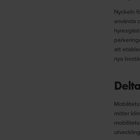
Nyckeln fö
använda de
hyresgäste
parkering
att etable
nya bostä
Delta
Mobilitets
möter kli
mobilitets
utveckling