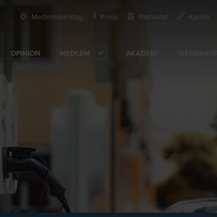
Medlemsverktyg
Press
Ramavtal
Karriär
OPINION
MEDLEM
AKADEMI
WEBBSHO