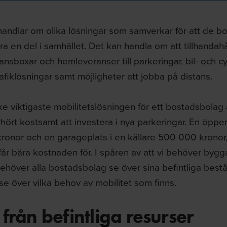
 handlar om olika lösningar som samverkar för att de 
ra en del i samhället. Det kan handla om att tillhandahål
ransboxar och hemleveranser till parkeringar, bil- och c
rafiklösningar samt möjligheter att jobba på distans.
 viktigaste mobilitetslösningen för ett bostadsbolag ä
hört kostsamt att investera i nya parkeringar. En öpp
ronor och en garageplats i en källare 500 000 kronor,
 får bära kostnaden för. I spåren av att vi behöver bygga 
ehöver alla bostadsbolag se över sina befintliga bestå
se över vilka behov av mobilitet som finns.
från befintliga resurser