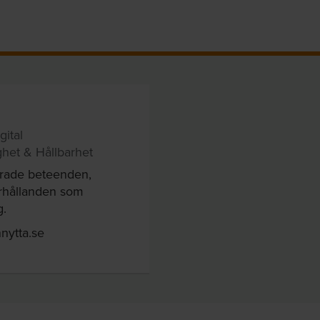
gital
ighet & Hållbarhet
drade beteenden,
örhållanden som
g.
nytta.se