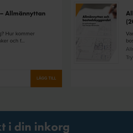
 – Allmännyttan
Al
(2
dag? Hur kommer
Va
er och f...
bos
Al
Try
LÄGG TILL
t i din inkorg