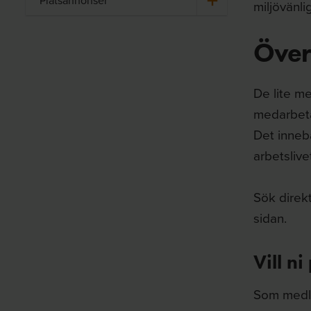
Platsannonser
miljövänl
Över
De lite m
medarbeta
Det innebä
arbetslive
Sök direk
sidan.
Vill n
Som medle