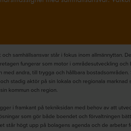
 och samhällsansvar står i fokus inom allmännyttan. De
etagen fungerar som motor i områdesutveckling och bidr
 med andra, till trygga och hållbara bostadsområden. 
 och stadig aktör på sin lokala och regionala marknad s
ör sin kommun och region.
igger i framkant på tekniksidan med behov av att utve
lösningar som gör både boendet och förvaltningen bätt
tet står högt upp på bolagens agenda och de arbetar f