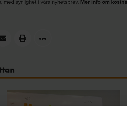
, med synlighet i våra nyhetsbrev.
Mer info om kostna
ttan