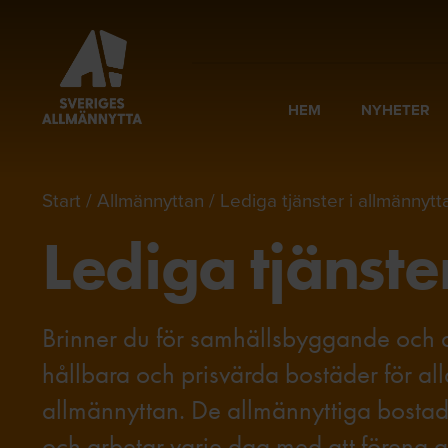
HEM
NYHETER
Start
Allmännyttan
Lediga tjänster i allmännytt
Lediga tjänste
Brinner du för samhällsbyggande och a
hållbara och prisvärda bostäder för alla
allmännyttan. De allmännyttiga bostad
och arbetar varje dag med att förena