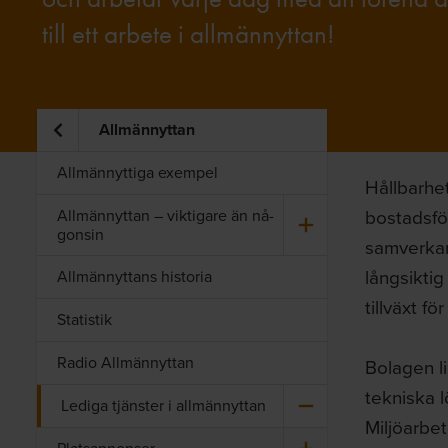
till ett arbete i allmännyttan!
Allmännyttan
Allmännyttiga exempel
Hållbarhet
bostadsför
All­män­nyt­tan – vik­ti­ga­re än nå­
gon­sin
samverkan
långsiktig
Allmännyttans historia
tillväxt f
Statistik
Radio Allmännyttan
Bolagen l
tekniska 
Le­di­ga tjäns­ter i all­män­nyt­tan
Miljöarbe