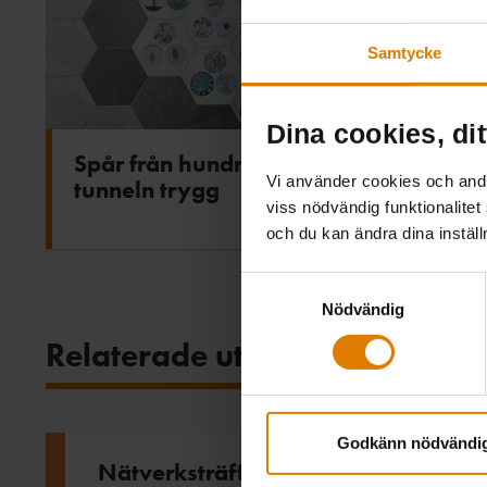
Samtycke
Dina cookies, dit
Spår från hundratals barn gjorde
Vi använder cookies och andra
tunneln trygg
viss nödvändig funktionalitet
och du kan ändra dina instäl
Samtyckesval
Nödvändig
Relaterade utbildningar
Godkänn nödvändi
Nätverksträff Stadsdelsutveckling