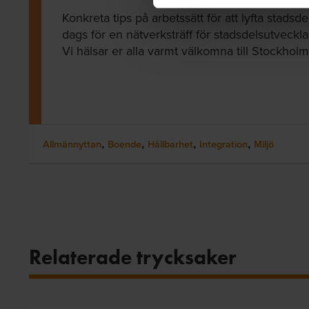
Konkreta tips på arbetssätt för att lyfta stadsd
dags för en nätverksträff för stadsdelsutveckl
Vi hälsar er alla varmt välkomna till Stockholm 
,
,
,
,
Allmännyttan
Boende
Hållbarhet
Integration
Miljö
Relaterade trycksaker