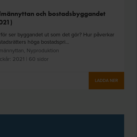
lmännyttan och bostadsbyggandet
021)
rför ser byggandet ut som det gör? Hur påverkar
tadsrätters höga bostadspri...
lmännyttan, Nyproduktion
ckår: 2021 | 60 sidor
LADDA NER