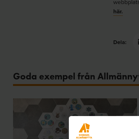
webbplats
här.
Dela:
Goda exempel från Allmänny