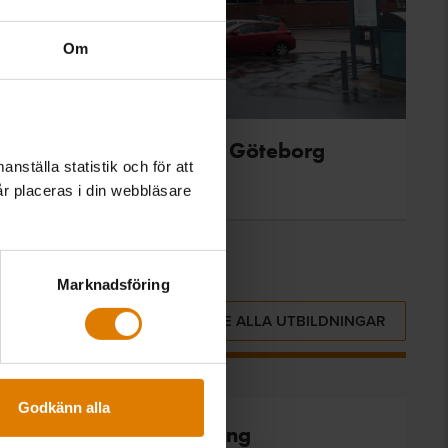
Om
Innovationslabbet i Göteborg
nställa statistik och för att
år placeras i din webbläsare
Marknadsföring
SE ALLA UTBILDNINGAR
Godkänn alla
repartens nya vägledning