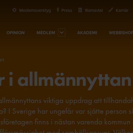
Medlemsverktyg
Press
Ramavtal
Karriär
OPINION
MEDLEM
AKADEMI
WEBBSHO
an
r i allmännyttan
llmännyttans viktiga uppdrag att tillhanda
? I Sverige har ungefär var sjätte person si
sföretagen finns i nästan varenda kommun 
 affärsmässighet med samhällsansvar. Väl