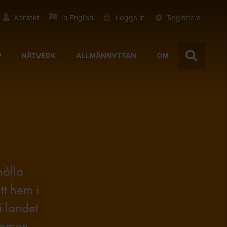
Kontakt
In English
Logga in
Registrera
P
NÄTVERK
ALLMÄNNYTTAN
OM
hålla
tt hem i
i landet
kommen