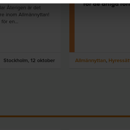
för de årliga fö
elar Återigen är det
are inom Allmännyttan!
för en...
Stockholm,
12 oktober
Allmännyttan
,
Hyressät