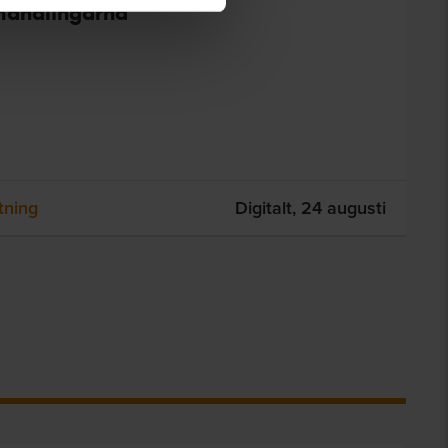
rhandlingarna
tning
Digitalt,
24 augusti