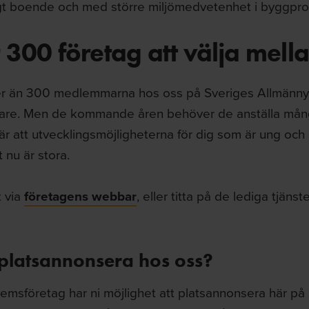
igt boende och med större miljömedvetenhet i byggpr
 300 företag att välja mell
er än 300 medlemmarna hos oss på Sveriges Allmännyt
re. Men de kommande åren behöver de anställa mån
r att utvecklingsmöjligheterna för dig som är ung och 
t nu är stora.
t via
företagens webbar
, eller titta på de lediga tjäns
i platsannonsera hos oss?
msföretag har ni möjlighet att platsannonsera här på