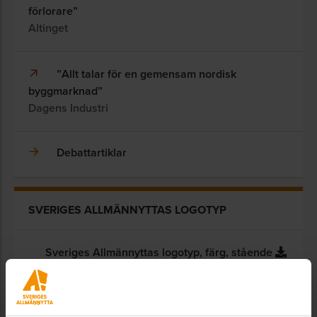
förlorare”
Altinget
”Allt talar för en gemensam nordisk
byggmarknad”
Dagens Industri
Debattartiklar
SVERIGES ALLMÄNNYTTAS LOGOTYP
Sveriges Allmännyttas logotyp, färg, stående
Sveriges Allmännyttas logoyp, färg, liggande