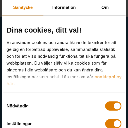
Samtycke
Information
Om
Få senaste nytt direkt i din inkorg
Dina cookies, ditt val!
Här kan du välja att prenumerera på våra olika nyhetsbrev och
Vi använder cookies och andra liknande tekniker för att
utskick. Nyheter från Sveriges Allmännytta, Allmännyttan
ge dig en förbättrad upplevelse, sammanställa statistik
Akademi, Allmännyttans Klimatinitiativ och för dig som är
och för att viss nödvändig funktionalitet ska fungera på
medlem finns även nyhetsbrev inom olika ämnen.
webbplatsen. Du väljer själv vilka cookies som får
placeras i din webbläsare och du kan ändra dina
inställningar när som helst. Läs mer om vår
cookiepolicy
här
.
Samtyckesval
Välj ämne
Nödvändig
Inställningar