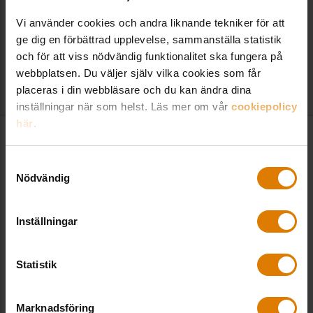
Vi använder cookies och andra liknande tekniker för att
Kontakt hos Sveriges Allmännytta
ge dig en förbättrad upplevelse, sammanställa statistik
och för att viss nödvändig funktionalitet ska fungera på
webbplatsen. Du väljer själv vilka cookies som får
VANLIGA FRÅGOR
placeras i din webbläsare och du kan ändra dina
inställningar när som helst. Läs mer om vår
cookiepolicy
här
.
Kontakt
Samtyckesval
Nödvändig
Sveriges Allmännytta
Inställningar
Besöksadress: Hornsgatan 15,
118 46 Stockholm
Statistik
Postadress: Box 474,
101 29 Stockholm
Marknadsföring