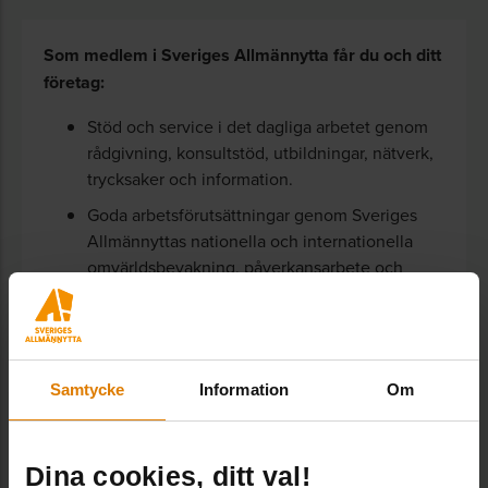
Som medlem i Sveriges Allmännytta får du och ditt
företag:
Stöd och service i det dagliga arbetet genom
rådgivning, konsultstöd, utbildningar, nätverk,
trycksaker och information.
Goda arbetsförutsättningar genom Sveriges
Allmännyttas nationella och internationella
omvärldsbevakning, påverkansarbete och
branschsamarbeten.
Samtycke
Information
Om
Dela:
Dina cookies, ditt val!