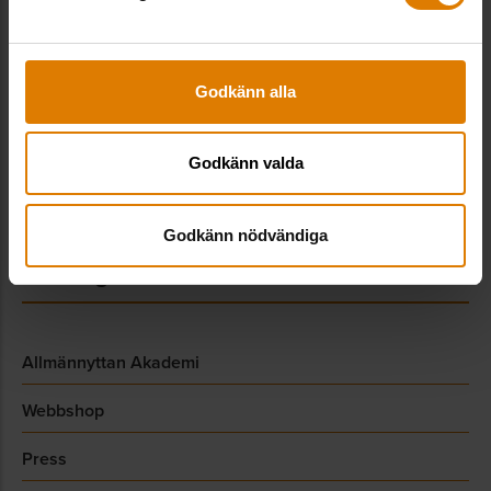
08-406 55 00
info@sverigesallmannytta.se
Godkänn alla
Sociala medier
Godkänn valda
LinkedIn
Godkänn nödvändiga
Genvägar
Allmännyttan Akademi
Webbshop
Press