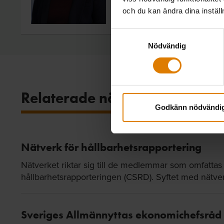
och du kan ändra dina instäl
Samtyckesval
Nödvändig
Relaterade nätverk
Godkänn nödvändi
Nätverk för hållbarhetsrapportering
Nätverket riktar sig till de medlemmar som omfattas d
hållbarhetsrapporteringen (CSRD). Syftet med nätverk
Sveriges Allmännyttas ekonomichefsråd