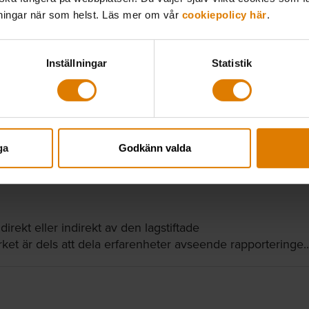
lningar när som helst. Läs mer om vår
cookiepolicy här
.
Inställningar
Statistik
ga
Godkänn valda
irekt eller indirekt av den lagstiftade
et är dels att dela erfarenheter avseende rapporteringe..