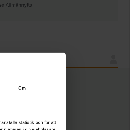
es Allmännytta
Om
nställa statistik och för att
år placeras i din webbläsare