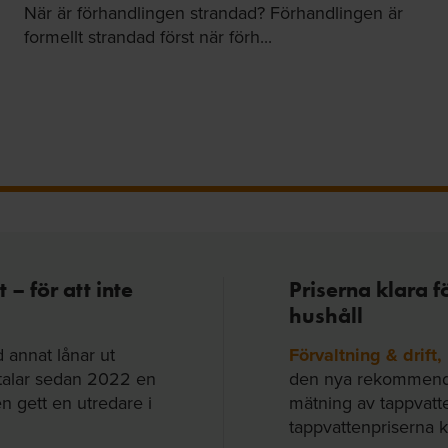
När är förhandlingen strandad? Förhandlingen är
formellt strandad först när förh...
– för att inte
Priserna klara 
hushåll
annat lånar ut
Förvaltning & drift
talar sedan 2022 en
den nya rekommendat
en gett en utredare i
mätning av tappvatt
tappvattenpriserna k