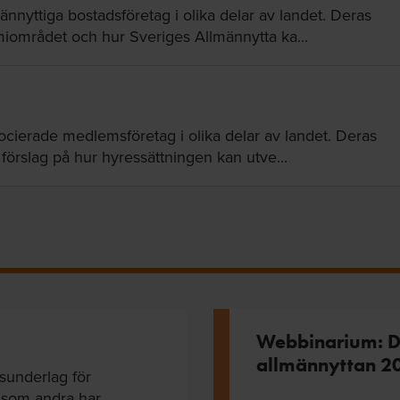
ännyttiga bostadsföretag i olika delar av landet. Deras
miområdet och hur Sveriges Allmännytta ka...
ocierade medlemsföretag i olika delar av landet. Deras
 förslag på hur hyressättningen kan utve...
Webbinarium: De
allmännyttan 2
tsunderlag för
 som andra har