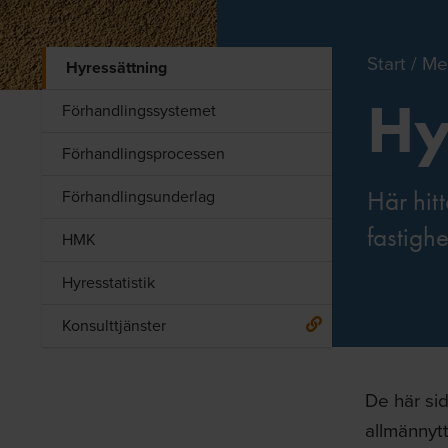
Start
Me
Hyressättning
Hy
Förhandlingssystemet
Förhandlingsprocessen
Förhandlingsunderlag
Här hit
fastigh
HMK
Hyresstatistik
Konsulttjänster
De här sid
allmännytt