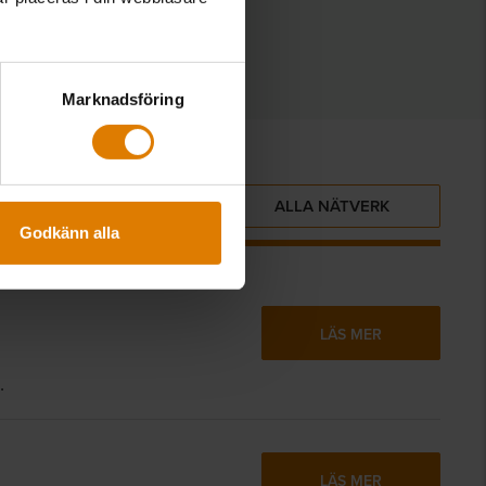
Marknadsföring
ALLA NÄTVERK
Godkänn alla
LÄS MER
.
LÄS MER