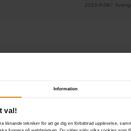
2023-11-08
|
Sverig
Information
Juridik
t val!
inom hyressättning.
llmannytta.se
 liknande tekniker för att ge dig en förbättrad upplevelse, samma
 ska fungera på webbplatsen. Du väljer själv vilka cookies som f