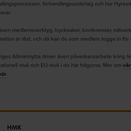
dlingsprocessen, förhandlingsunderlag och hur Hyre
erar.
även medlemsverktyg, trycksaker, konferenser, nätverk 
mation är låst, och då kan du som medlem logga in för a
riges Allmännytta driver även påverkansarbete kring la
ationell nivå och EU-nivå i de här frågorna. Mer om
vår
här
.
HMK