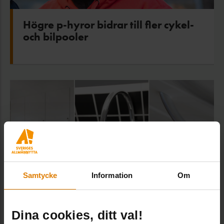
Högre p-hyror bidrar till fler cykel-
och bilpooler
Samtycke
Information
Om
Dina cookies, ditt val!
Sigtunahems hyresgäster får välja