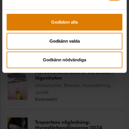
Hyressättning
november
Godkänn alla
SE ALLA UTBILDNINGAR
Godkänn valda
Relaterade trycksaker
Godkänn nödvändiga
Hyresvärdens ansvar vid brister i
lägenheten
Allmännyttan, Boende, Hyressättning,
Juridik
Kostnadsfri
Trepartens vägledning:
Hyresförhandlingarna 2024