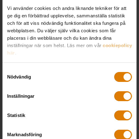
renoveringsnivå
Vi använder cookies och andra liknande tekniker för att
ge dig en förbättrad upplevelse, sammanställa statistik
och för att viss nödvändig funktionalitet ska fungera på
webbplatsen. Du väljer själv vilka cookies som får
placeras i din webbläsare och du kan ändra dina
Relaterade utbildningar
inställningar när som helst. Läs mer om vår
cookiepolicy
här
.
Hyresförhandlingarna 2027
Samtyckesval
Nödvändig
Hyressättning
Flera tillfällen
Inställningar
Hyressättning och kalkyl i samband med
ombyggnad och renovering
Statistik
Ekonomi & skatt
,
Stockholm,
16
Marknadsföring