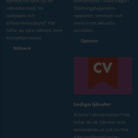
samma roll som du att
Allmännytta i olika frågor?
nätverka med, för
Ställningstaganden,
bollplank och
rapporter, remisser och
erfarenhetsutbyte? Här
mera inom aktuella
hittar du våra nätverk med
områden.
kontaktpersoner.
Opinion
Nätverk
Lediga tjänster
Arbeta i allmännyttan? Här
hittar du de tjänster som
annonseras ut just nu hos
våra medlemsföretag.