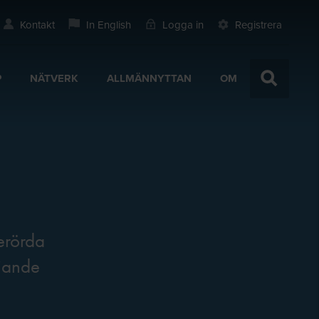
Kontakt
In English
Logga in
Registrera
P
NÄTVERK
ALLMÄNNYTTAN
OM
erörda
ljande