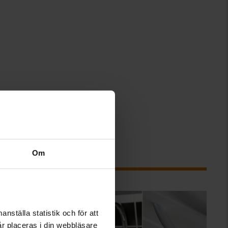
Om
nställa statistik och för att
år placeras i din webbläsare