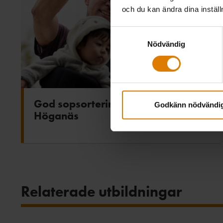
och du kan ändra dina instäl
Samtyckesval
Nödvändig
God sopsortering ger lägre hyra i
Godkänn nödvändi
Höganäs
Relaterade utbildningar