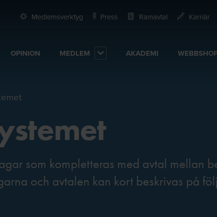
Medlemsverktyg
Press
Ramavtal
Karriär
OPINION
MEDLEM
AKADEMI
WEBBSHO
temet
ystemet
lagar som kompletteras med avtal mellan b
agarna och avtalen kan kort beskrivas på fö