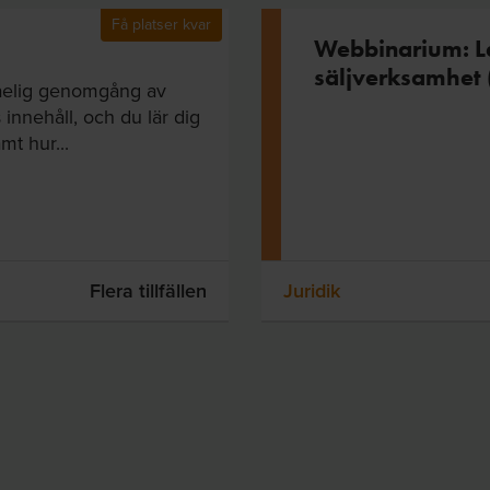
Få platser kvar
Webbinarium: L
säljverksamhet 
ståelig genomgång av
 innehåll, och du lär dig
mt hur...
Flera tillfällen
Juridik