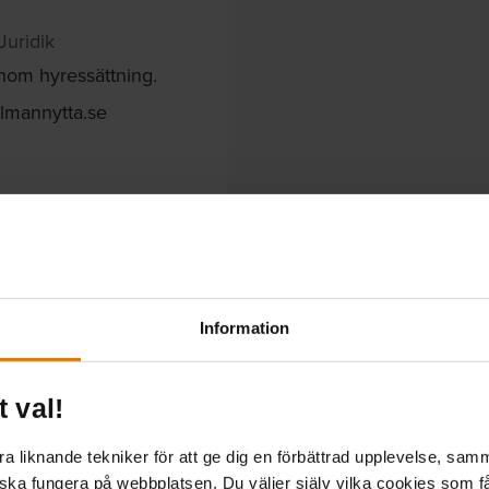
Juridik
inom hyressättning.
llmannytta.se
ttan
Information
t val!
 liknande tekniker för att ge dig en förbättrad upplevelse, samma
 ska fungera på webbplatsen. Du väljer själv vilka cookies som f