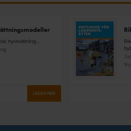
sättningsmodeller
Ri
sk hyresättning...
Rik
byt
ing
Jur
Try
LADDA NER