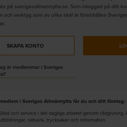
to på sverigesallmannytta.se. Som inloggad på ditt k
n och verktyg som av olika skäl är förebhållen Sverige
r.
SKAPA KONTO
LO
tag är medlemmar i Sveriges
ta?
edlem i Sveriges Allmännytta får du och ditt företag:
Stöd och service i det dagliga arbetet genom rådgivning, 
utbildningar, nätverk, trycksaker och information.