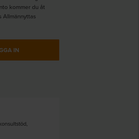
onto kommer du åt
s Allmännyttas
GGA IN
konsultstöd,