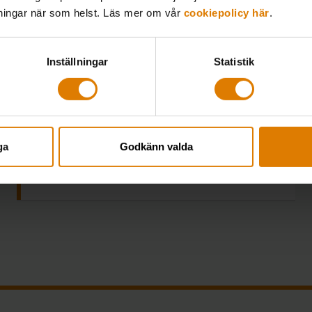
lningar när som helst. Läs mer om vår
cookiepolicy här
.
Inställningar
Statistik
Högre p-hyror bidrar till fler cykel-
ga
Godkänn valda
och bilpooler