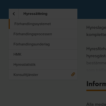
Hyressättning
Förhandlingssystemet
Hyreslage
komplette
Förhandlingsprocessen
Förhandlingsunderlag
Hyresförh
HMK
hyresgäst
bestämmel
Hyresstatistik
som träff
Konsulttjänster
hyresvärd
Infor
hyresavtal
Alla meda