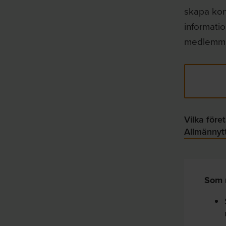
skapa kon
informatio
medlemma
Vilka före
Allmännyt
Som m