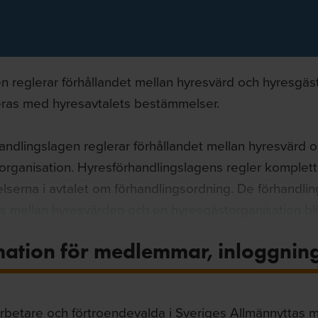
n reglerar förhållandet mellan hyresvärd och hyresgäs
ras med hyresavtalets bestämmelser.
andlingslagen reglerar förhållandet mellan hyresvärd 
organisation. Hyresförhandlingslagens regler komplet
serna i avtalet om förhandlingsordning. De förhandl
as mellan hyresvärden och en hyresgästorganisation bli
en och hyresgästen genom den förhandlingsklausul som
mation för medlemmar, inloggnin
et.
rbetare och förtroendevalda i Sveriges Allmännyttas