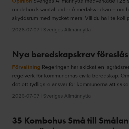
Opinion
Sveriges Allmännytta medverkade i 28 s
rundabordssamtal under Almedalsveckan – om hyro
skyddsrum med mycket mera. Vill du ha lite koll p
2026-07-07
|
Sveriges Allmännytta
Nya beredskapskrav föreslå
Förvaltning
Regeringen har skickat en lagrådsremi
regelverk för kommunernas civila beredskap. Om f
det ett tydligare ansvar för kommunerna att säkers
2026-07-07
|
Sveriges Allmännytta
35 Kombohus Små till Smålan