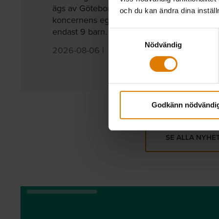
ägs av Göteborgs stad. Men enligt
och du kan ändra dina instäl
koncernens egen genomlysning berördes
endast 9 barn. ...
Samtyckesval
Nödvändig
2026-08-06
|
Sveriges Allmännytta
Godkänn nödvändi
SE ALLA NYHE