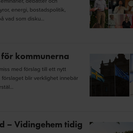
eminarier, debatter och
r, energi, bostadspolitik,
å vad som disku...
s för kommunerna
ss med förslag till ett nytt
örslaget blir verklighet innebär
täl...
d – Vidingehem tidig