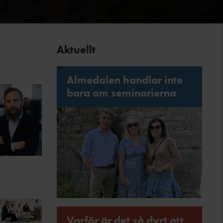
Aktuellt
Almedalen handlar inte
bara om seminarierna
Varför är det så dyrt att