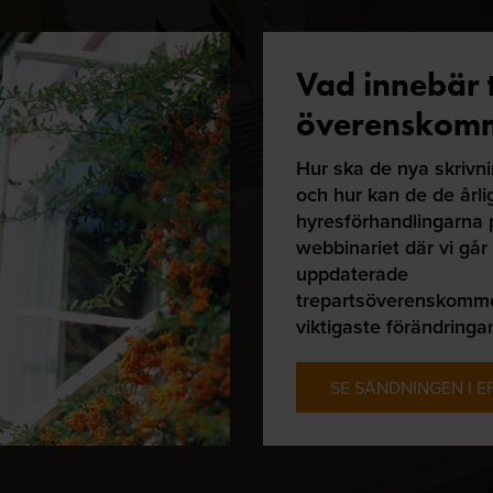
Vad innebär 
överenskom
Hur ska de nya skrivn
och hur kan de de årli
hyresförhandlingarna 
webbinariet där vi gå
uppdaterade
trepartsöverenskomm
viktigaste förändringa
SE SÄNDNINGEN I 