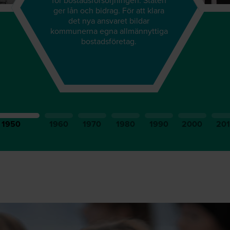
för bostadsförsörjningen. Staten
ger lån och bidrag. För att klara
det nya ansvaret bildar
kommunerna egna allmännyttiga
bostadsföretag.
1950
1960
1970
1980
1990
2000
20