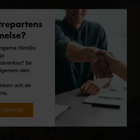
trepartens
melse?
ingarna förstås
ga
påverkas? Se
r igenom den
elsen och de
rna.
EFTERHAND