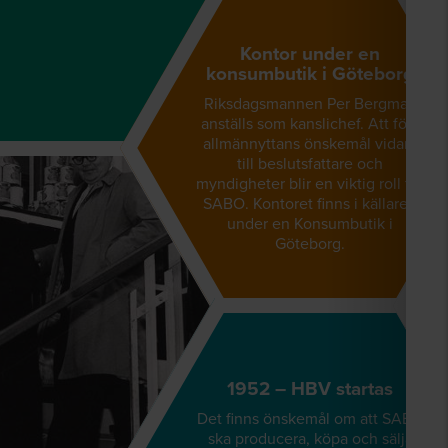
Kontor under en
konsumbutik i Göteborg
Riksdagsmannen Per Bergman
anställs som kanslichef. Att föra
allmännyttans önskemål vidare
till beslutsfattare och
myndigheter blir en viktig roll för
SABO. Kontoret finns i källaren
under en Konsumbutik i
Göteborg.
1952 – HBV startas
Det finns önskemål om att SABO
ska producera, köpa och sälja