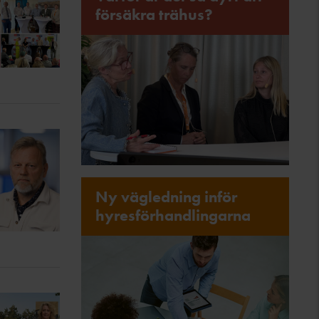
försäkra trähus?
Ny vägledning inför
hyresförhandlingarna