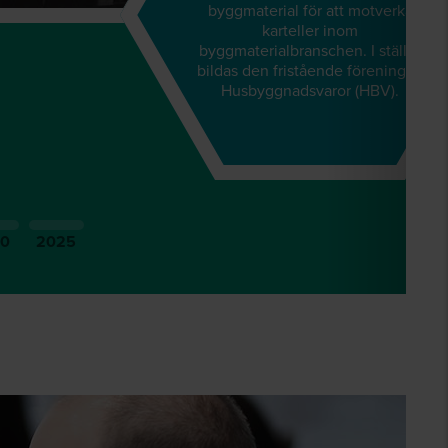
byggmaterial för att motverka
karteller inom
byggmaterialbranschen. I stället
bildas den fristående föreningen
Husbyggnadsvaror (HBV).
10
2025