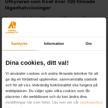
Uthyraren som fixat över 100 filmade
lägenhetsvisningar
Kommunikation
,
Uthyrning
Uthyraren Simon
Berglund på Tunabyggen i Borlänge filmade över
100 av bostadsbolagets lediga lägenheter förra
året. – Det uppskattas av många som till exempel
Samtycke
Information
Om
bor långt bort eller har förhinder att ko...
2026-02-27
|
Sveriges Allmännytta
Dina cookies, ditt val!
Vi använder cookies och andra liknande tekniker för att
ge dig en förbättrad upplevelse, sammanställa statistik
och för att viss nödvändig funktionalitet ska fungera på
webbplatsen. Du väljer själv vilka cookies som får
placeras i din webbläsare och du kan ändra dina
inställningar när som helst. Läs mer om vår
cookiepolicy