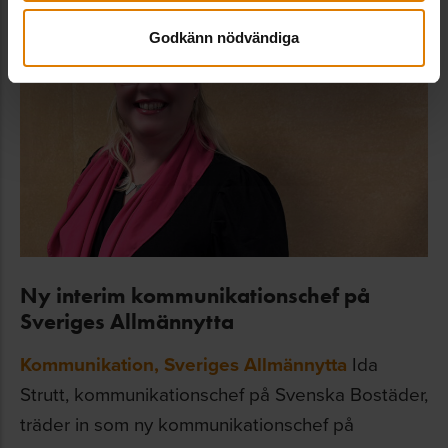
Godkänn nödvändiga
Ny interim kommunikationschef på
Sveriges Allmännytta
Kommunikation
,
Sveriges Allmännytta
Ida
Strutt, kommunikationschef på Svenska Bostäder,
träder in som ny kommunikationschef på