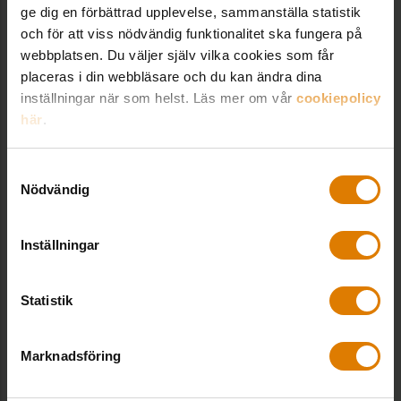
ge dig en förbättrad upplevelse, sammanställa statistik
08-406 55 00
och för att viss nödvändig funktionalitet ska fungera på
webbplatsen. Du väljer själv vilka cookies som får
placeras i din webbläsare och du kan ändra dina
VANLIGA FRÅGOR
inställningar när som helst. Läs mer om vår
cookiepolicy
här
.
Hur lång är leveranstiden?
Samtyckesval
Nödvändig
Hur gör jag för att ladda ner en fil?
Inställningar
Hur får jag min medlemsrabatt?
Statistik
Hur handlar jag?
Marknadsföring
Vad finns det för betalsätt?