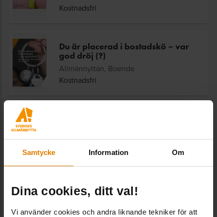
Kostnadsfri
Du är placerad i bostadskö – var
god dröj (?)
Allmännyttan, Boende
Kostnadsfri
Frågor?
Samtycke
Information
Om
Kundtjänst
Kundtjänst/vaktmästeri, Administration
Vaktmästeriet och tar bland annat hand om
Dina cookies, ditt val!
beställningar och kundtjänstfrågor i vår webbshop.
Vi använder cookies och andra liknande tekniker för att
vaktmasteri@sverigesallmannytta.se