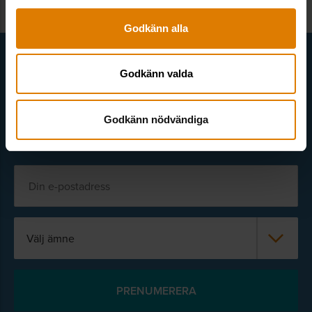
Godkänn alla
Få senaste nytt direkt i din inkorg
Godkänn valda
Här kan du välja att prenumerera på våra olika nyhetsbrev och
utskick. Nyheter från Sveriges Allmännytta, Allmännyttan
Akademi, Allmännyttans Klimatinitiativ och för dig som är
Godkänn nödvändiga
medlem finns även nyhetsbrev inom olika ämnen.
Välj ämne