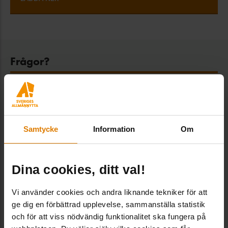
Frågor?
Kundtjänst
Kundtjänst/vaktmästeri, Administration
Samtycke
Information
Om
Vaktmästeriet och tar bland annat hand om
beställningar och kundtjänstfrågor i vår webbshop.
vaktmasteri@sverigesallmannytta.se
Dina cookies, ditt val!
08-406 55 00
Vi använder cookies och andra liknande tekniker för att
ge dig en förbättrad upplevelse, sammanställa statistik
VANLIGA FRÅGOR
och för att viss nödvändig funktionalitet ska fungera på