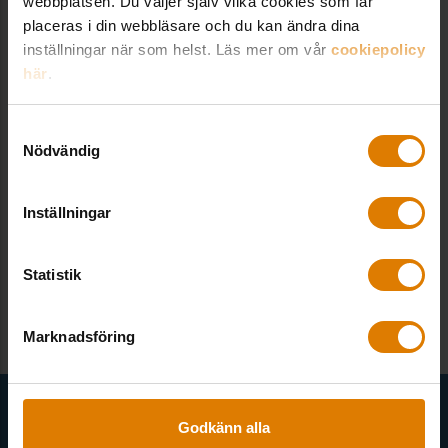
webbplatsen. Du väljer själv vilka cookies som får
placeras i din webbläsare och du kan ändra dina
Hur lång är leveranstiden?
inställningar när som helst. Läs mer om vår
cookiepolicy
här
.
Hur gör jag för att ladda ner en fil?
Samtyckesval
Nödvändig
Hur får jag min medlemsrabatt?
Inställningar
Hur handlar jag?
Statistik
Vad finns det för betalsätt?
Marknadsföring
Få senaste nytt direkt i din inkorg
Godkänn alla