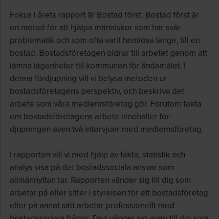
Fokus i årets rapport är Bostad först. Bostad först är
en metod för att hjälpa människor som har svår
problematik och som ofta varit hemlösa länge, till en
bostad. Bostadsföretagen bidrar till arbetet genom att
lämna lägenheter till kommunen för ändamålet. I
denna fördjupning vill vi belysa metoden ur
bostadsföretagens perspektiv, och beskriva det
arbete som våra medlems­företag gör. Förutom fakta
om bostadsföretagens arbete innehåller för­
djupningen även två intervjuer med medlemsföretag.
I rapporten vill vi med hjälp av fakta, statistik och
analys visa på det bostadssociala ansvar som
allmännyttan tar. Rapporten vänder sig till dig som
arbetar på eller sitter i styrelsen för ett bostadsföretag
eller på annat sätt arbetar professionellt med
bostadssociala frågor. Den vänder sig även till dig som