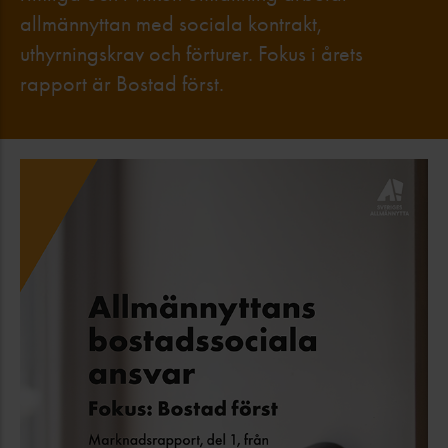
allmännyttan med sociala kontrakt,
uthyrningskrav och förturer. Fokus i årets
rapport är Bostad först.