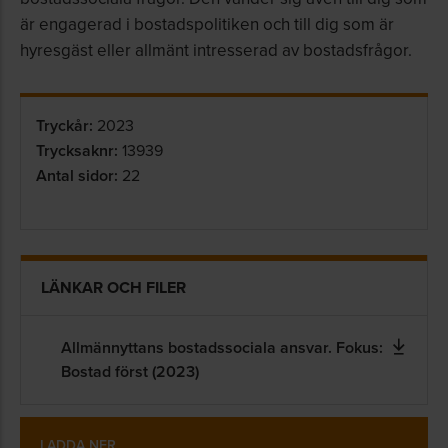
är engagerad i bostadspolitiken och till dig som är
hyresgäst eller allmänt intresserad av bostadsfrågor.
Tryckår:
2023
Trycksaknr:
13939
Antal sidor:
22
LÄNKAR OCH FILER
Allmännyttans bostadssociala ansvar. Fokus:
Bostad först (2023)
LADDA NER