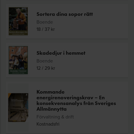
Sortera dina sopor rätt
Boende
18
/
37
kr
Skadedjur i hemmet
Boende
12
/
29
kr
Kommande
energirenoveringskrav – En
konsekvensanalys från Sveriges
Allmännytta
Förvaltning & drift
Kostnadsfri