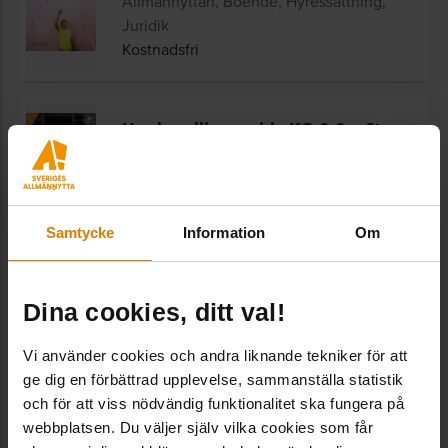
Allmännyttan, Boende, Hyressättning,
Juridik
Kostnadsfri
Upphandlingsguide KO 2.0 – Steg
för steg
Digitalisering, Digitaliseringsinitiativet
165
/
310
kr
Samtycke
Information
Om
Checklista för en trygg
lokaluthyrning
Dina cookies, ditt val!
Juridik
Kostnadsfri
Vi använder cookies och andra liknande tekniker för att
ge dig en förbättrad upplevelse, sammanställa statistik
och för att viss nödvändig funktionalitet ska fungera på
Bostadsbolaget och barnen
webbplatsen. Du väljer själv vilka cookies som får