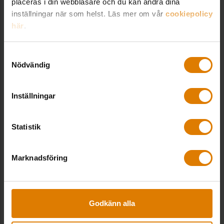
Boende, Hållbarhet
placeras i din webbläsare och du kan ändra dina
199
/
279
kr
inställningar när som helst. Läs mer om vår
cookiepolicy
här
.
Sund konkurrens på våra byggen
Samtyckesval
– en vägledning för ett
Nödvändig
systematiskt arbetssätt
Boende, Nyproduktion
Inställningar
Kostnadsfri
Statistik
Så upphandlar du fossilfria
transporter
Marknadsföring
Energi, Miljö
Kostnadsfri
Godkänn alla
Fem skatteförslag för en flexibel
och hållbar bostadsmarknad