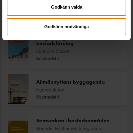
Ekonomi & skatt, Juridik
Godkänn valda
Kostnadsfri
Godkänn nödvändiga
Borgensavgift för kommunala
bostadsföretag
Ekonomi & skatt
Kostnadsfri
Allmännyttans byggagenda
Nyproduktion
Kostnadsfri
Samverkan i bostadsområden
Boende, Hållbarhet, Integration,