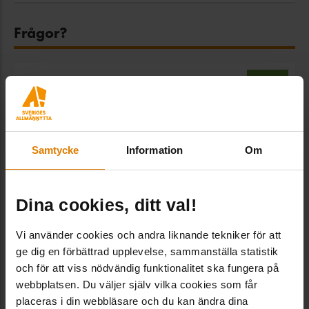
Frågor?
Kundtjänst
Kundtjänst/vaktmästeri, Administration
Vaktmästeriet och tar bland annat hand om
beställningar och kundtjänstfrågor i vår webbshop.
Samtycke
Information
Om
vaktmasteri@sverigesallmannytta.se
08-406 55 00
Dina cookies, ditt val!
Vi använder cookies och andra liknande tekniker för att
VANLIGA FRÅGOR
ge dig en förbättrad upplevelse, sammanställa statistik
och för att viss nödvändig funktionalitet ska fungera på
Hur lång är leveranstiden?
webbplatsen. Du väljer själv vilka cookies som får
placeras i din webbläsare och du kan ändra dina