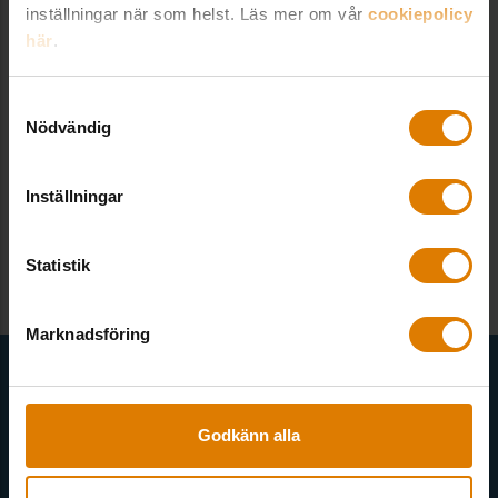
inställningar när som helst. Läs mer om vår
cookiepolicy
Hur gör jag för att ladda ner en fil?
här
.
Hur får jag min medlemsrabatt?
Samtyckesval
Nödvändig
Hur handlar jag?
Inställningar
Vad finns det för betalsätt?
Statistik
Marknadsföring
Få senaste nytt direkt i din inkorg
Här kan du välja att prenumerera på våra olika nyhetsbrev och
Godkänn alla
utskick. Nyheter från Sveriges Allmännytta, Allmännyttan
Akademi, Allmännyttans Klimatinitiativ och för dig som är