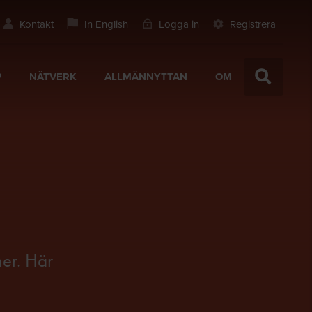
Kontakt
In English
Logga in
Registrera
P
NÄTVERK
ALLMÄNNYTTAN
OM
ner. Här