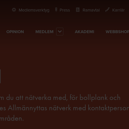
Medlemsverktyg
Press
Ramavtal
Karriär
OPINION
MEDLEM
AKADEMI
WEBBSHO
d
 du att nätverka med, för bollplank och
iges Allmännyttas nätverk med kontaktperso
 områden.