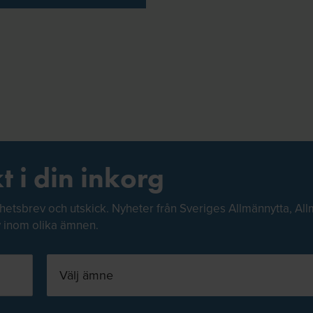
t i din inkorg
hetsbrev och utskick. Nyheter från Sveriges Allmännytta, All
v inom olika ämnen.
Välj ämne