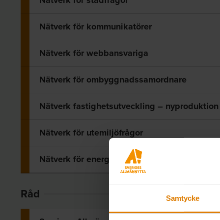
Nätverk för städfrågor
Nätverk för kommunikatörer
Nätverk för webbansvariga
Nätverk för ombyggnadssamordnare
Nätverk fastighetsutveckling – nyproduktion
Nätverk för utemiljöfrågor
Nätverk för energi- och driftfrågor
Råd
Samtycke