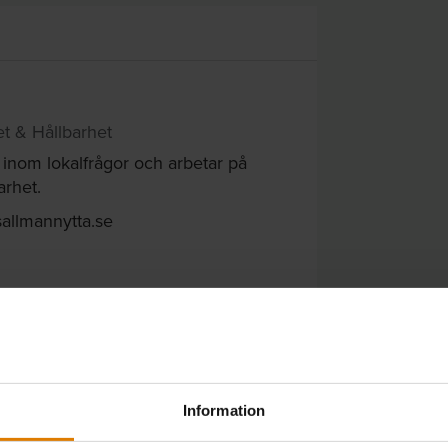
et & Hållbarhet
 inom lokalfrågor och arbetar på
arhet.
allmannytta.se
Information
TILLBAKA TILL ÖVERSIKTEN