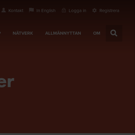
Kontakt
In English
Logga in
Registrera
P
NÄTVERK
ALLMÄNNYTTAN
OM
er