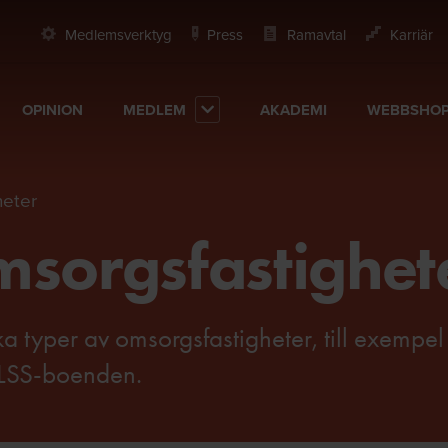
Medlemsverktyg
Press
Ramavtal
Karriär
OPINION
MEDLEM
AKADEMI
WEBBSHO
heter
msorgsfastighet
ka typer av omsorgsfastigheter, till exempel
 LSS-boenden.