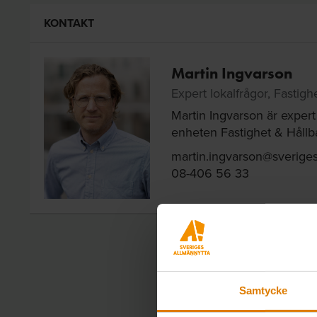
KONTAKT
Martin Ingvarson
Expert lokalfrågor, Fastigh
Martin Ingvarson är expert
enheten Fastighet & Hållb
martin.ingvarson@sveriges
08-406 56 33
Samtycke