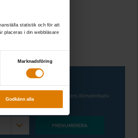
nställa statistik och för att
år placeras i din webbläsare
Marknadsföring
männyttan Akademi, Allmännyttans Klimatinitiativ
Godkänn alla