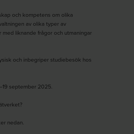
unskap och kompetens om olika
altningen av olika typer av
r med liknande frågor och utmaningar
 fysisk och inbegriper studiebesök hos
18–19 september 2025.
nätverket?
ter nedan.