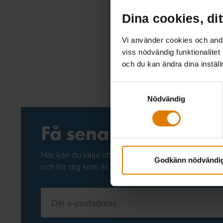
Dina cookies, dit
Vi använder cookies och andra
viss nödvändig funktionalitet
och du kan ändra dina instäl
Samtyckesval
Nödvändig
Få senaste nytt direk
Här kan du välja att prenumerera på våra olika ny
Godkänn nödvändi
och för dig som är medlem finns även nyhetsbre