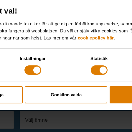
t val!
 liknande tekniker för att ge dig en förbättrad upplevelse, samma
 ska fungera på webbplatsen. Du väljer själv vilka cookies som f
lningar när som helst. Läs mer om vår
cookiepolicy här
.
Inställningar
Statistik
t i din inkorg
hetsbrev och utskick. Nyheter från Sveriges Allmännytta, All
ga
Godkänn valda
v inom olika ämnen.
Välj ämne