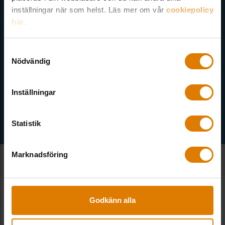
medlem finns även nyhetsbrev inom olika ämnen.
inställningar när som helst. Läs mer om vår
cookiepolicy
här
.
Samtyckesval
Nödvändig
Välj ämne
Inställningar
Statistik
Marknadsföring
Godkänn alla
Kontakt