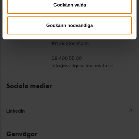
Godkänn valda
Sveriges Allmännytta
Besöksadress: Hornsgatan 15,
Godkänn nödvändiga
118 46 Stockholm
Postadress: Box 474,
101 29 Stockholm
08-406 55 00
info@sverigesallmannytta.se
Sociala medier
LinkedIn
Genvägar