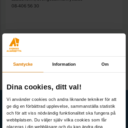
08-406 56 30
TILLBAKA TILL ÖVERSIKTEN
Samtycke
Information
Om
Dina cookies, ditt val!
Få senaste nytt direkt i din inkorg
Vi använder cookies och andra liknande tekniker för att
ge dig en förbättrad upplevelse, sammanställa statistik
Här kan du välja att prenumerera på våra olika nyhetsbrev och
och för att viss nödvändig funktionalitet ska fungera på
utskick. Nyheter från Sveriges Allmännytta, Allmännyttan
webbplatsen. Du väljer själv vilka cookies som får
Akademi, Allmännyttans Klimatinitiativ och för dig som är
placeras i din webbläsare och du kan ändra dina