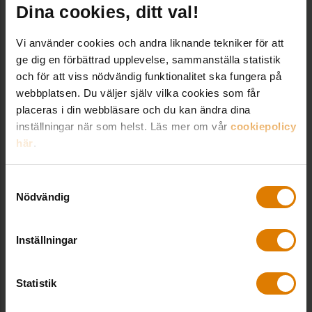
Dina cookies, ditt val!
Bolag
Simrishamnsbostäder AB
Vi använder cookies och andra liknande tekniker för att
ge dig en förbättrad upplevelse, sammanställa statistik
och för att viss nödvändig funktionalitet ska fungera på
webbplatsen. Du väljer själv vilka cookies som får
KONTAKT
placeras i din webbläsare och du kan ändra dina
inställningar när som helst. Läs mer om vår
cookiepolicy
här
.
Martin Ingvarson
Expert lokalfrågor, Fastighet & Hållbarhet
Samtyckesval
Martin Ingvarson är expert inom lokalfrågor
Nödvändig
och arbetar på enheten Fastighet & Hållbarhet.
martin.ingvarson@sverigesallmannytta.se
Inställningar
08-406 56 33
Statistik