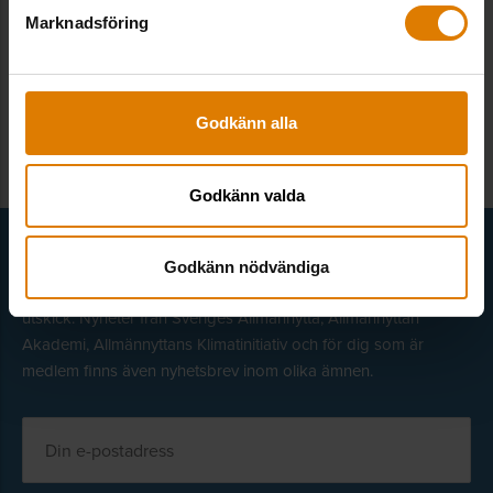
Marknadsföring
TILLBAKA TILL ÖVERSIKTEN
Godkänn alla
Godkänn valda
Få senaste nytt direkt i din inkorg
Godkänn nödvändiga
Här kan du välja att prenumerera på våra olika nyhetsbrev och
utskick. Nyheter från Sveriges Allmännytta, Allmännyttan
Akademi, Allmännyttans Klimatinitiativ och för dig som är
medlem finns även nyhetsbrev inom olika ämnen.