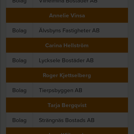
Bolag
Vilhelmina Bostäder AB
Annelie Vinsa
Bolag
Älvsbyns Fastigheter AB
Carina Hellström
Bolag
Lycksele Bostäder AB
Roger Kjettselberg
Bolag
Tierpsbyggen AB
Tarja Bergqvist
Bolag
Strängnäs Bostads AB