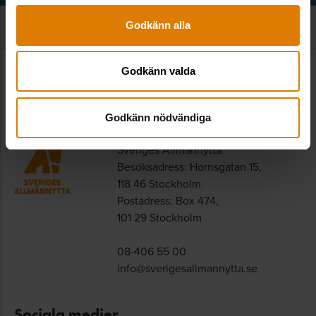
Godkänn alla
Godkänn valda
Kontakt
Godkänn nödvändiga
Sveriges Allmännytta
Besöksadress: Hornsgatan 15,
118 46 Stockholm
Postadress: Box 474,
101 29 Stockholm
08-406 55 00
info@sverigesallmannytta.se
Sociala medier