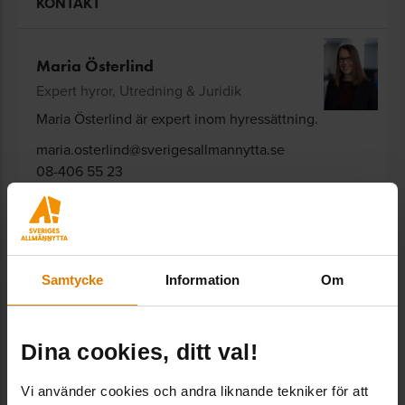
KONTAKT
Maria Österlind
Expert hyror, Utredning & Juridik
Maria Österlind är expert inom hyressättning.
maria.osterlind@sverigesallmannytta.se
08-406 55 23
Samtycke
Information
Om
TILLBAKA TILL ÖVERSIKTEN
Dina cookies, ditt val!
Vi använder cookies och andra liknande tekniker för att