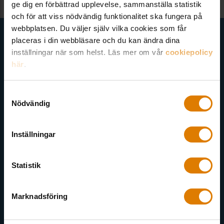
ge dig en förbättrad upplevelse, sammanställa statistik
och för att viss nödvändig funktionalitet ska fungera på
webbplatsen. Du väljer själv vilka cookies som får
Få senaste nytt direkt i din inkorg
placeras i din webbläsare och du kan ändra dina
inställningar när som helst. Läs mer om vår
cookiepolicy
Här kan du välja att prenumerera på våra olika nyhetsbrev och
här
.
utskick. Nyheter från Sveriges Allmännytta, Allmännyttan
Akademi, Allmännyttans Klimatinitiativ och för dig som är
medlem finns även nyhetsbrev inom olika ämnen.
Samtyckesval
Nödvändig
Inställningar
Välj ämne
Statistik
Marknadsföring