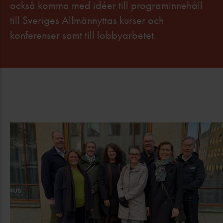
också komma med idéer till programinnehåll
till Sveriges Allmännyttas kurser och
konferenser samt till lobbyarbetet.