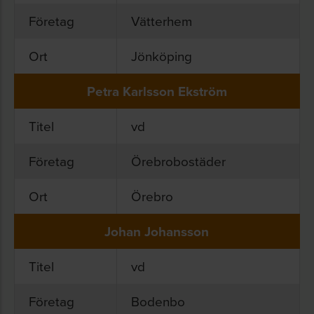
Företag
Vätterhem
Ort
Jönköping
Petra Karlsson Ekström
Titel
vd
Företag
Örebrobostäder
Ort
Örebro
Johan Johansson
Titel
vd
Företag
Bodenbo