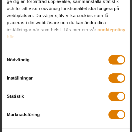
ge dig en förbättrad upplevelse, sammanställa statistik
och för att viss nödvändig funktionalitet ska fungera på
Sofia Gärdsfors
webbplatsen. Du väljer själv vilka cookies som får
placeras i din webbläsare och du kan ändra dina
Titel
vd
inställningar när som helst. Läs mer om vår
cookiepolicy
här
.
Företag
Störningsjouren
Ort
Göteborg
Samtyckesval
Nödvändig
Chris Österlund
Inställningar
Titel
vd
Statistik
Företag
Familjebostäder
Ort
Stockholm
Marknadsföring
På bilden ovan: