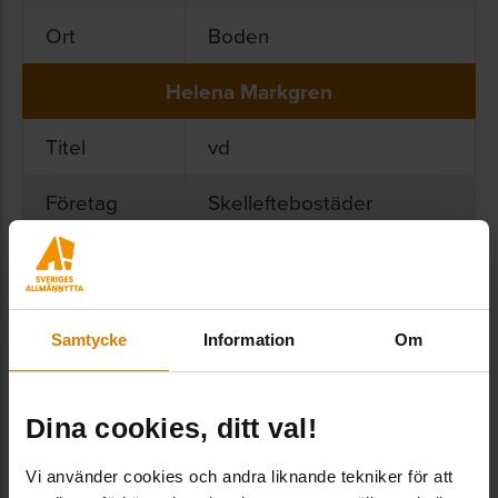
Ort
Boden
Helena Markgren
Titel
vd
Företag
Skelleftebostäder
Ort
Skellefteå
Susanna Karlevill
Samtycke
Information
Om
Titel
vd
Företag
Kopparstaden
Dina cookies, ditt val!
Ort
Falun
Vi använder cookies och andra liknande tekniker för att