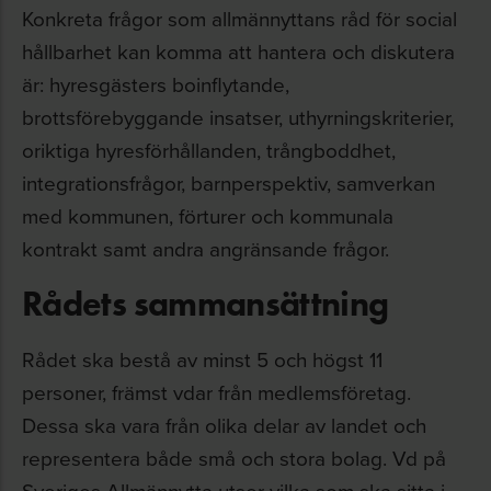
Konkreta frågor som allmännyttans råd för social
hållbarhet kan komma att hantera och diskutera
är: hyresgästers boinflytande,
brottsförebyggande insatser, uthyrningskriterier,
oriktiga hyresförhållanden, trångboddhet,
integrationsfrågor, barnperspektiv, samverkan
med kommunen, förturer och kommunala
kontrakt samt andra angränsande frågor.
Rådets sammansättning
Rådet ska bestå av minst 5 och högst 11
personer, främst vdar från medlemsföretag.
Dessa ska vara från olika delar av landet och
representera både små och stora bolag. Vd på
Sveriges Allmännytta utser vilka som ska sitta i