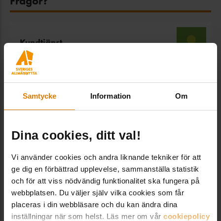
Frågor?
Kundtjänst
Kundtjänst/vaktmästeri, Administration
Vaktmästeriet och tar bland annat hand om
beställningar och kundtjänstfrågor i vår webbshop.
Samtycke
Information
Om
vaktmasteri@sverigesallmannytta.se
08-406 55 00
Dina cookies, ditt val!
VANLIGA FRÅGOR
Vi använder cookies och andra liknande tekniker för att
ge dig en förbättrad upplevelse, sammanställa statistik
Hur lång är leveranstiden?
och för att viss nödvändig funktionalitet ska fungera på
webbplatsen. Du väljer själv vilka cookies som får
placeras i din webbläsare och du kan ändra dina
Hur gör jag för att ladda ner en fil?
inställningar när som helst. Läs mer om vår
cookiepolicy