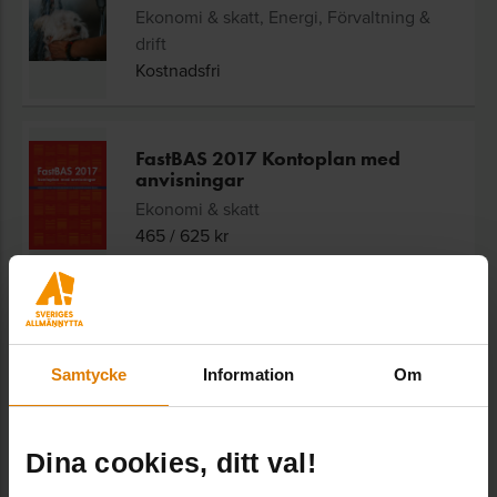
Ekonomi & skatt, Energi, Förvaltning &
drift
Kostnadsfri
FastBAS 2017 Kontoplan med
anvisningar
Ekonomi & skatt
465
/
625
kr
Frågor?
Samtycke
Information
Om
Kundtjänst
Kundtjänst/vaktmästeri, Administration
Dina cookies, ditt val!
Vaktmästeriet och tar bland annat hand om