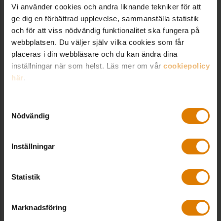
beställningar och kundtjänstfrågor i vår webbshop.
Vi använder cookies och andra liknande tekniker för att
ge dig en förbättrad upplevelse, sammanställa statistik
vaktmasteri@sverigesallmannytta.se
och för att viss nödvändig funktionalitet ska fungera på
08-406 55 00
webbplatsen. Du väljer själv vilka cookies som får
placeras i din webbläsare och du kan ändra dina
inställningar när som helst. Läs mer om vår
cookiepolicy
VANLIGA FRÅGOR
här
.
Hur lång är leveranstiden?
Samtyckesval
Nödvändig
Hur gör jag för att ladda ner en fil?
Inställningar
Hur får jag min medlemsrabatt?
Statistik
Hur handlar jag?
Marknadsföring