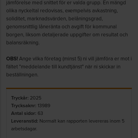
jämförelse med snittet för er valda grupp. En mängd
olika nyckeltal redovisas, exempelvis avkastning,
soliditet, marknadsvärden, belåningsgrad,
genomsnittlig låneränta och avgift för kommunal
borgen, liksom detaljerade uppgifter om resultat och
balansräkning.
OBS!
Ange vilka företag (minst 5) ni vill jämföra er mot i
fältet "meddelande till kundtjänst" när ni skickar in
beställningen.
Tryckår:
2025
Trycksaknr:
13989
Antal sidor:
63
Leveranstid:
Normalt kan rapporten levereras inom 5
arbetsdagar.