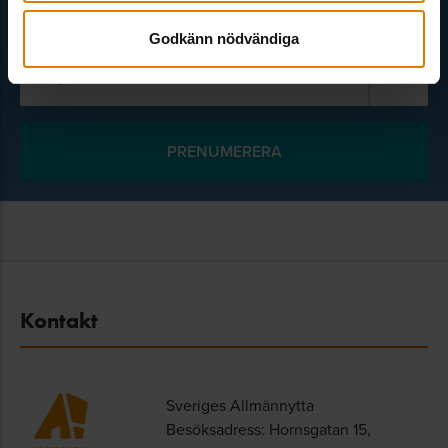
Godkänn nödvändiga
Välj ämne
Kontakt
Sveriges Allmännytta
Besöksadress: Hornsgatan 15,