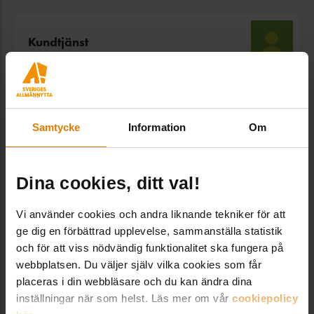
Kundtjänst
Kundtjänst/vaktmästeri, Administration
Vaktmästeriet och tar bland annat hand om
beställningar och kundtjänstfrågor i vår webbshop.
vaktmasteri@sverigesallmannytta.se
Samtycke
Information
Om
08-406 55 00
Dina cookies, ditt val!
VANLIGA FRÅGOR
Vi använder cookies och andra liknande tekniker för att
ge dig en förbättrad upplevelse, sammanställa statistik
Hur lång är leveranstiden?
och för att viss nödvändig funktionalitet ska fungera på
webbplatsen. Du väljer själv vilka cookies som får
Hur gör jag för att ladda ner en fil?
placeras i din webbläsare och du kan ändra dina
inställningar när som helst. Läs mer om vår
cookiepolicy