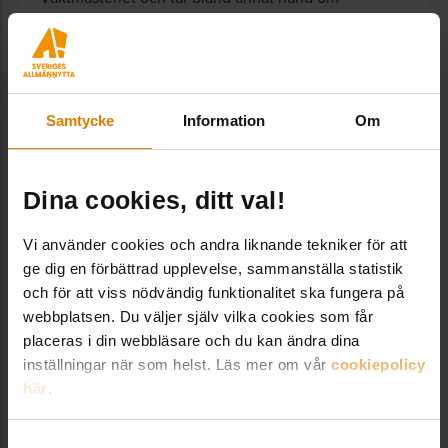
beställningar och kundtjänstfrågor i vår webbshop.
vaktmasteri@sverigesallmannytta.se
08-406 55 00
Samtycke
Information
Om
VANLIGA FRÅGOR
Dina cookies, ditt val!
Hur lång är leveranstiden?
Vi använder cookies och andra liknande tekniker för att
ge dig en förbättrad upplevelse, sammanställa statistik
Hur gör jag för att ladda ner en fil?
och för att viss nödvändig funktionalitet ska fungera på
webbplatsen. Du väljer själv vilka cookies som får
Hur får jag min medlemsrabatt?
placeras i din webbläsare och du kan ändra dina
inställningar när som helst. Läs mer om vår
cookiepolicy
här
.
Hur handlar jag?
Samtyckesval