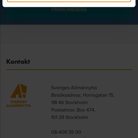
Kontakt
Sveriges Allmännytta
Besöksadress: Hornsgatan 15,
118 46 Stockholm
Postadress: Box 474,
101 29 Stockholm
08-406 55 00