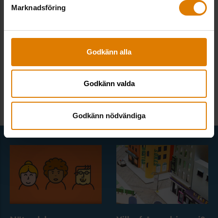
Press
Marknadsföring
Behandling av personuppgifter
Visselblåsarsystem
Godkänn alla
Cookie-inställningar
Godkänn valda
Godkänn nödvändiga