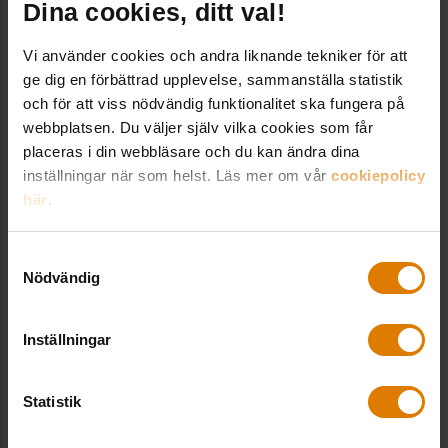
101 29 Stockholm
Dina cookies, ditt val!
08-406 55 00
Vi använder cookies och andra liknande tekniker för att
info@sverigesallmannytta.se
ge dig en förbättrad upplevelse, sammanställa statistik
och för att viss nödvändig funktionalitet ska fungera på
webbplatsen. Du väljer själv vilka cookies som får
Sociala medier
placeras i din webbläsare och du kan ändra dina
inställningar när som helst. Läs mer om vår
cookiepolicy
här
.
LinkedIn
Samtyckesval
Nödvändig
Genvägar
Inställningar
Allmännyttan Akademi
Statistik
Webbshop