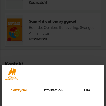
Kostnadsfri
Samråd vid ombyggnad
Boende, Opinion, Renovering, Sveriges
Allmännytta
Kostnadsfri
Kontakt
Sveriges Allmännytta
Besöksadress: Hornsgatan 15,
Samtycke
Information
Om
118 46 Stockholm
Postadress: Box 474,