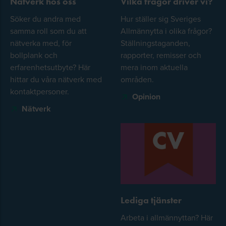
Nätverk hos oss
Vilka frågor driver vi?
Söker du andra med
Hur ställer sig Sveriges
samma roll som du att
Allmännytta i olika frågor?
nätverka med, för
Ställningstaganden,
bollplank och
rapporter, remisser och
erfarenhetsutbyte? Här
mera inom aktuella
hittar du våra nätverk med
områden.
kontaktpersoner.
Opinion
Nätverk
Lediga tjänster
Arbeta i allmännyttan? Här