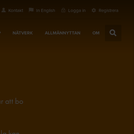
Kontakt
In English
Logga in
Registrera
P
NÄTVERK
ALLMÄNNYTTAN
OM
?
ar att bo
ola kan