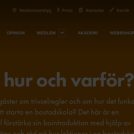
Medlemsverktyg
Press
Ramavtal
Karriär
OPINION
MEDLEM
AKADEMI
WEBBSHO
?
 hur och varför
resgäster om trivselregler och om hur det funk
att starta en bostadskola? Det här är en
l förstärka sin bointroduktion med hjälp av
tips och råd på hur lektioner i en bostadsk