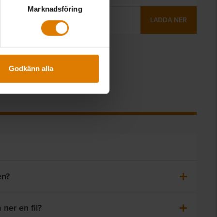
Marknadsföring
LADDA NER
Godkänn alla
en?
 ner en fil?