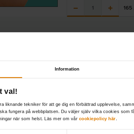
165
Information
Al
en
t val!
amlat viktig
om bor i...
Sa
 liknande tekniker för att ge dig en förbättrad upplevelse, samma
All
 ska fungera på webbplatsen. Du väljer själv vilka cookies som f
Al
lningar när som helst. Läs mer om vår
cookiepolicy här
.
Try