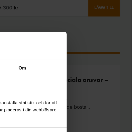
/
300
kr
LÄGG TILL
Om
lmännyttans bostadssociala ansvar –
kätsvar
mmanställning av enkätsvar
nställa statistik och för att
männyttan ska ta ett omfattande bosta...
år placeras i din webbläsare
lmännyttan, Boende
ckår: 2024 | 18 sidor