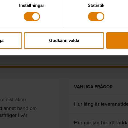
Inställningar
Statistik
LÄGG TILL
ga
Godkänn valda
VANLIGA FRÅGOR
ministration
Hur lång är leveranstid
nd annat hand om
tfrågor i vår
Hur gör jag för att ladda