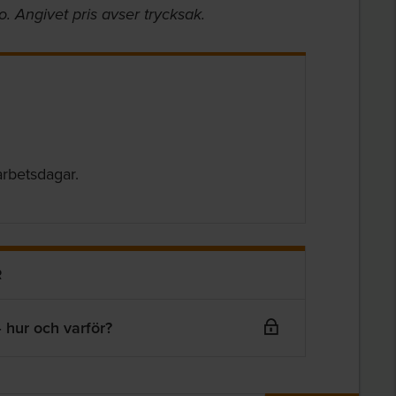
to. Angivet pris avser trycksak.
arbetsdagar.
R
 hur och varför?