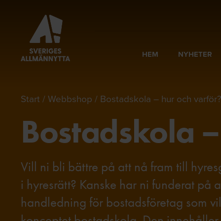
HEM
NYHETER
Start
Webbshop
Bostadskola – hur och varför
Bostadskola –
Vill ni bli bättre på att nå fram till hy
i hyresrätt? Kanske har ni funderat på 
handledning för bostadsföretag som vil
konceptet bostadskola. Den innehåller 