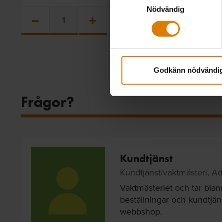
Nödvändig
18
/
37
kr
Godkänn nödvändi
Frågor?
Kundtjänst
Kundtjänst/vaktmästeri, Ad
Vaktmästeriet och tar bla
beställningar och kundtjäns
webbshop.