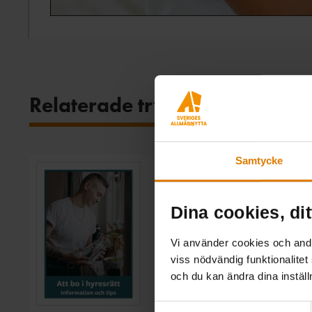
Relaterade trycksaker
Samtycke
Att bo i hyresrätt
Dina cookies, dit
I den här broschyren har vi s
information och tips för dig s
Vi använder cookies och andra
Boende
viss nödvändig funktionalitet
Tryckår: 2024 | 8 sidor
och du kan ändra dina instäl
Samtyckesval