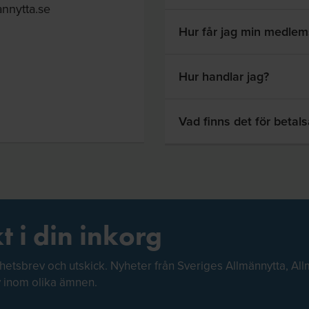
nnytta.se
Hur får jag min medlem
Hur handlar jag?
Vad finns det för betals
t i din inkorg
hetsbrev och utskick. Nyheter från Sveriges Allmännytta, All
v inom olika ämnen.