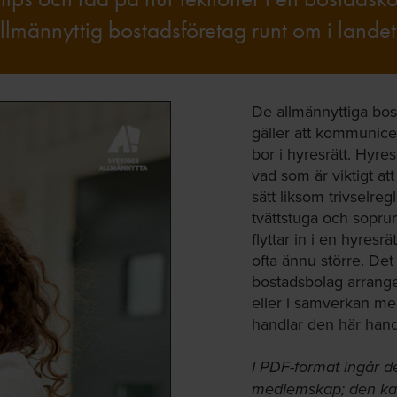
lmännyttig bostadsföretag runt om i landet 
De allmännyttiga bos
gäller att kommunice
bor i hyresrätt. Hyr
vad som är viktigt att
sätt liksom trivselr
tvättstuga och sopru
flyttar in i en hyres
ofta ännu större. Det
bostadsbolag arranger
eller i samverkan med
handlar den här han
I PDF-format ingår d
medlemskap; den kan