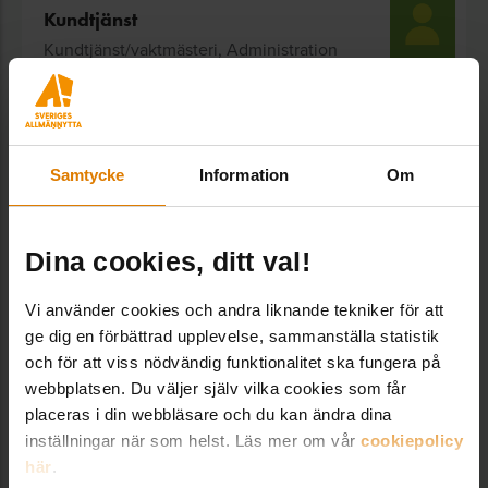
Kundtjänst
Kundtjänst/vaktmästeri, Administration
Vaktmästeriet och tar bland annat hand om
beställningar och kundtjänstfrågor i vår webbshop.
vaktmasteri@sverigesallmannytta.se
08-406 55 00
Samtycke
Information
Om
VANLIGA FRÅGOR
Dina cookies, ditt val!
Vi använder cookies och andra liknande tekniker för att
Hur lång är leveranstiden?
ge dig en förbättrad upplevelse, sammanställa statistik
och för att viss nödvändig funktionalitet ska fungera på
Hur gör jag för att ladda ner en fil?
webbplatsen. Du väljer själv vilka cookies som får
placeras i din webbläsare och du kan ändra dina
inställningar när som helst. Läs mer om vår
cookiepolicy
Hur får jag min medlemsrabatt?
här
.