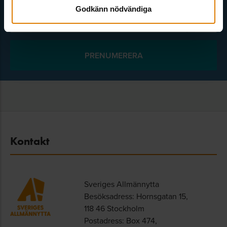
Godkänn nödvändiga
Välj ämne
Kontakt
Sveriges Allmännytta
Besöksadress: Hornsgatan 15,
118 46 Stockholm
Postadress: Box 474,