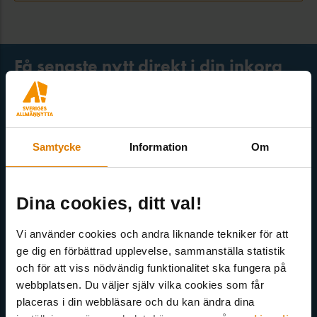
Få senaste nytt direkt i din inkorg
Här kan du välja att prenumerera på våra olika nyhetsbrev och
utskick. Nyheter från Sveriges Allmännytta, Allmännyttan
Akademi, Allmännyttans Klimatinitiativ och för dig som är
Samtycke
Information
Om
medlem finns även nyhetsbrev inom olika ämnen.
Dina cookies, ditt val!
Vi använder cookies och andra liknande tekniker för att
ge dig en förbättrad upplevelse, sammanställa statistik
Välj ämne
och för att viss nödvändig funktionalitet ska fungera på
webbplatsen. Du väljer själv vilka cookies som får
placeras i din webbläsare och du kan ändra dina