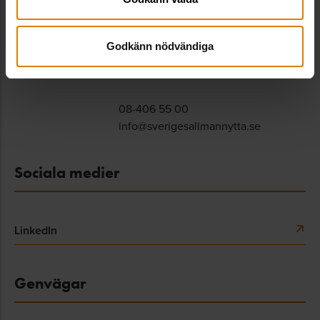
Sveriges Allmännytta
Besöksadress: Hornsgatan 15,
118 46 Stockholm
Godkänn nödvändiga
Postadress: Box 474,
101 29 Stockholm
08-406 55 00
info@sverigesallmannytta.se
Sociala medier
LinkedIn
Genvägar