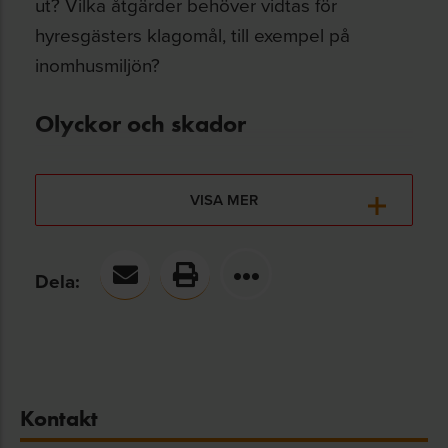
ut? Vilka åtgärder behöver vidtas för
hyresgästers klagomål, till exempel på
inomhusmiljön?
Olyckor och skador
Du lär dig även om fastighetsägarens ansvar
för olyckor, till exempel i hissar och på
VISA MER
gångbanor. Och om hur hyresgästens ansvar
för skador i lägenheten ser ut.
Dela:
Tillsammans diskuterar vi exempel och olika
rättsfall med målet att du ska ha rätt
kunskaper och känna dig tryggare i din
yrkesroll.
Kontakt