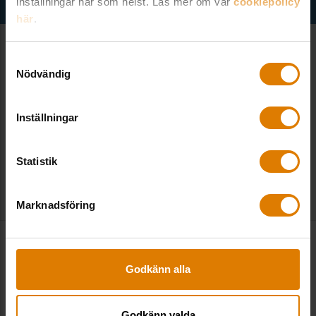
inställningar när som helst. Läs mer om vår
cookiepolicy
här
.
Samtyckesval
Nödvändig
Inställningar
TILL UTBILDNINGAR
Statistik
Marknadsföring
Kontakt
Godkänn alla
Godkänn valda