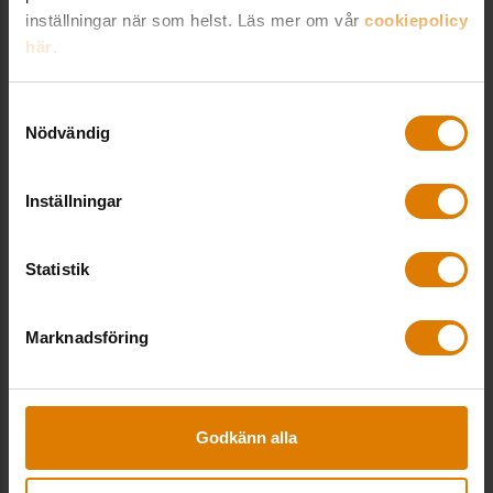
inställningar när som helst. Läs mer om vår
cookiepolicy
här
.
Samtyckesval
Nödvändig
Inställningar
Statistik
Visionen: Inga barn ska drabbas av
vräkningar
Marknadsföring
Godkänn alla