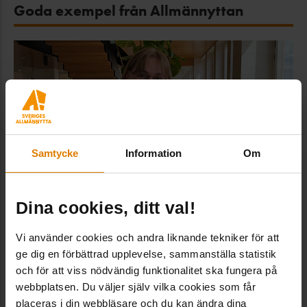
Goda exempel från Allmännyttan
Samtycke
Information
Om
Dina cookies, ditt val!
Svenska Bostäders internkö ska öka
Vi använder cookies och andra liknande tekniker för att
rörligheten
ge dig en förbättrad upplevelse, sammanställa statistik
och för att viss nödvändig funktionalitet ska fungera på
webbplatsen. Du väljer själv vilka cookies som får
placeras i din webbläsare och du kan ändra dina