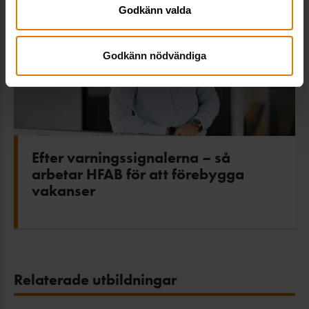
Godkänn valda
Godkänn nödvändiga
Efter varningssignalerna – så
arbetar HFAB för att förebygga
vakanser
Relaterade utbildningar