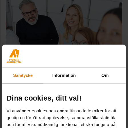
Samtycke
Information
Om
Nätverk
För dig som är medlem finns nätverk för
Dina cookies, ditt val!
erfarenhetsdelning och kunskapsutbyte.
Vi använder cookies och andra liknande tekniker för att
ge dig en förbättrad upplevelse, sammanställa statistik
och för att viss nödvändig funktionalitet ska fungera på