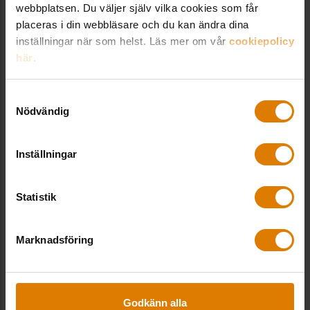
webbplatsen. Du väljer själv vilka cookies som får
placeras i din webbläsare och du kan ändra dina
inställningar när som helst. Läs mer om vår
cookiepolicy
här
.
Samtyckesval
Nödvändig
Inställningar
Webbshoppen
Statistik
Vi är en av branschens större producenter av
rapporter, handböcker och vägledningar.
Marknadsföring
Godkänn alla