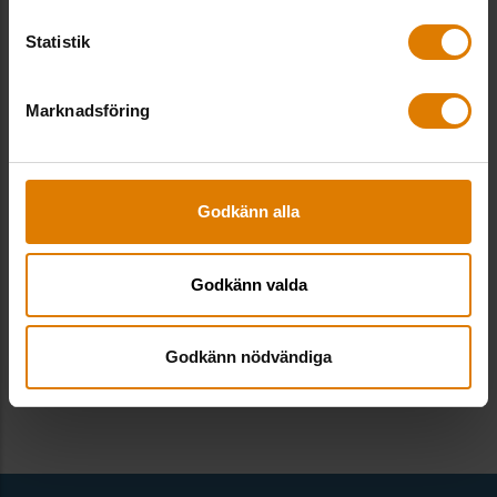
Genvägar
Statistik
Allmännyttan Akademi
Marknadsföring
Webbshop
Press
Godkänn alla
Behandling av personuppgifter
Godkänn valda
Visselblåsarsystem
Cookie-inställningar
Godkänn nödvändiga