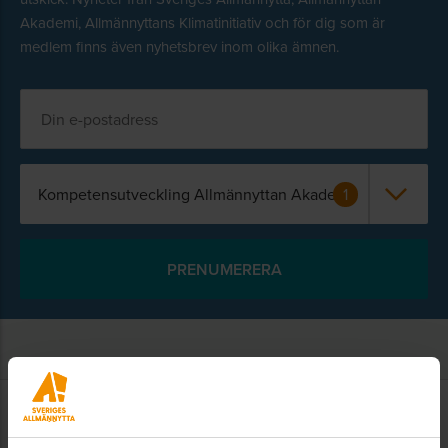
Akademi, Allmännyttans Klimatinitiativ och för dig som är
medlem finns även nyhetsbrev inom olika ämnen.
Kompetensutveckling Allmännyttan Akademi
1
Kontakt