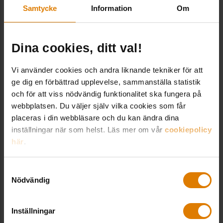
Samtycke
Information
Om
Sveriges Allmännytta
Dina cookies, ditt val!
Besöksadress: Hornsgatan 15,
118 46 Stockholm
Vi använder cookies och andra liknande tekniker för att
Postadress: Box 474,
ge dig en förbättrad upplevelse, sammanställa statistik
101 29 Stockholm
och för att viss nödvändig funktionalitet ska fungera på
webbplatsen. Du väljer själv vilka cookies som får
08-406 55 00
placeras i din webbläsare och du kan ändra dina
info@sverigesallmannytta.se
inställningar när som helst. Läs mer om vår
cookiepolicy
här
.
Sociala medier
Samtyckesval
Nödvändig
LinkedIn
Inställningar