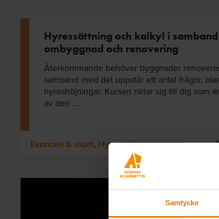
Hyressättning och kalkyl i samban
ombyggnad och renovering
Återkommande behöver byggnader renoveras 
samband med det uppstår ett antal frågor, bla
hyreshöjningar. Kursen riktar sig till dig som 
av den ...
Ekonomi & skatt
,
Hyressättning
Samtycke