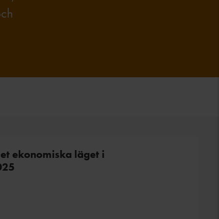
och
t ekonomiska läget i
025