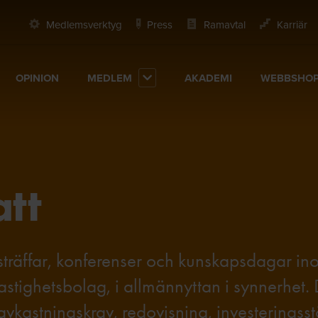
Medlemsverktyg
Press
Ramavtal
Karriär
OPINION
MEDLEM
AKADEMI
WEBBSHO
tt
rksträffar, konferenser och kunskapsdagar i
astighetsbolag, i allmännyttan i synnerhet. 
kastningskrav, redovisning, investeringss