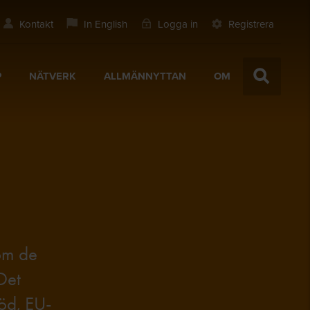
Kontakt
In English
Logga in
Registrera
P
NÄTVERK
ALLMÄNNYTTAN
OM
nom de
Det
töd, EU-