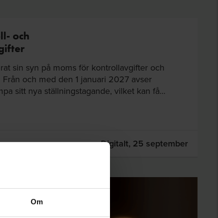
l- och
ifter
rat sin syn på moms för kontrollavgifter och
r. Från och med den 1 januari 2027 avser
mpa sitt nya ställningstagande, vilket kan få...
Digitalt,
25 september
Om