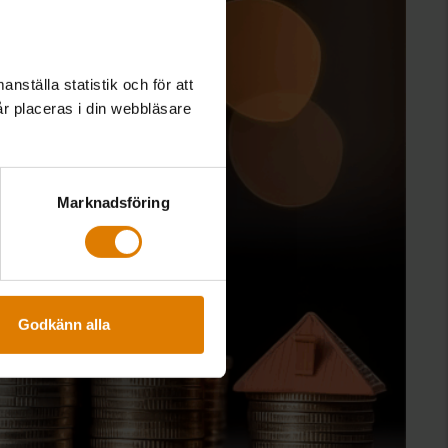
a
nställa statistik och för att
år placeras i din webbläsare
Marknadsföring
Godkänn alla