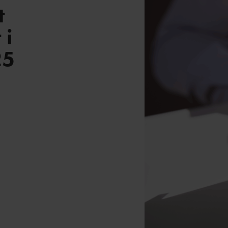
t
 i
25