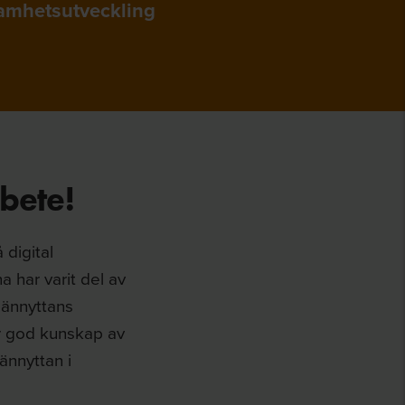
amhetsutveckling
rbete!
digital
 har varit del av
männyttans
ar god kunskap av
ännyttan i