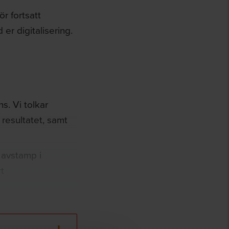
r fortsatt
 er digitalisering.
s. Vi tolkar
 resultatet, samt
avstamp i
t
.
tial i
i arbete med andra