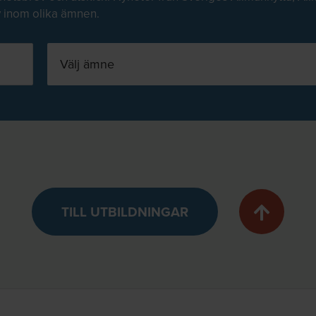
v inom olika ämnen.
tum
ess
Välj ämne
TILL UTBILDNINGAR