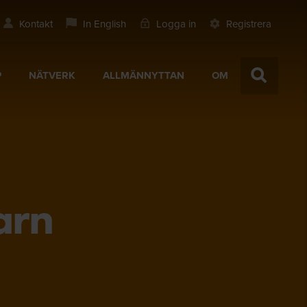
Kontakt
In English
Logga in
Registrera
P
NÄTVERK
ALLMÄNNYTTAN
OM
arn