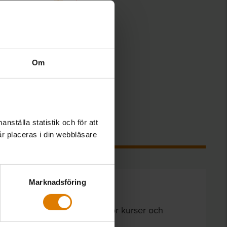
Om
 var ni som bolag
örmågor. Med detta
om är i samma
nställa statistik och för att
år placeras i din webbläsare
nkreta verktyg för
ering i er
Marknadsföring
Frida Bravo
rida Bravo är projektledare för kurser och
onferenser.
Föräldraledig