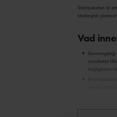
Startpaketet
är ett
strategisk planerin
Vad inne
Genomgång 
resultatet ti
möjligheterna
En introduktio
omvärldsförä
verksamhetsb
Vi kommer äv
kärnprocess