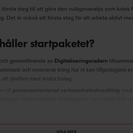
 första steg till
att göra den nulägesanalys som krävs fö
g. Det är också ett första steg för att arbeta aktivt med
håller startpaketet?
och genomförande av
Digitaliseringsradarn
tillsamman
llsammans och resonerar kring hur ni kan tillgodogöra er
 att jämföra med andra bolag.
n till
processorienterad verksamhetsutveckling
med 
ndringar. Gemensamma diskussioner som utgår ifrån er
ehov utefter vad som framkom i Digitaliseringsradarn
en att lyfta samlade erfarenheter om
förbättringspoten
er
som har framkommit under Digitaliseringsinitiativet 
VISA MER