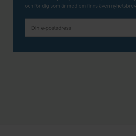
och för dig som är medlem finns även nyhetsbre
– Önskat startda
– Faktureringsadr
– Fakturareferens