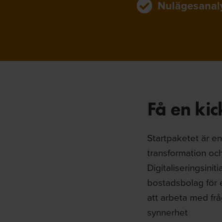
Nulägesanal
Få en kic
Startpaketet är e
transformation och
Digitaliseringsini
bostadsbolag för 
att arbeta med frå
synnerhet