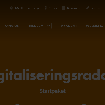
Medlemsverktyg
Press
Ramavtal
Karriär
OPINION
MEDLEM
AKADEMI
WEBBSHO
gitaliseringsrad
Startpaket