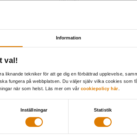
ärdet för er som deltar?
Information
tt utifrånperspektiv och en samlad visualiserad bild av
vagheter med avseende på digitalisering och digitala f
t val!
on på vad ni behöver förstärka och vilka andra bolag s
 liknande tekniker för att ge dig en förbättrad upplevelse, samma
rt något liknande.
 ska fungera på webbplatsen. Du väljer själv vilka cookies som f
lningar när som helst. Läs mer om vår
cookiepolicy här
.
t få ta del av tankeväckande omvärldsanalyser och ko
med verksamhetsutveckling, processarbete och digitalis
Inställningar
Statistik
drade beteenden,
F
t ta del av startpaketet!
örhållanden som
k