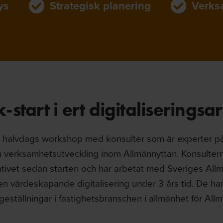
ys
Strategisk planering
Verks
k-start i ert digitaliseringsa
n halvdags workshop med konsulter som är experter på 
 verksamhetsutveckling inom Allmännyttan. Konsulterna
tiativet sedan starten och har arbetat med Sveriges All
en värdeskapande digitalisering under 3 års tid. De h
geställningar i fastighetsbranschen i allmänhet för Allm