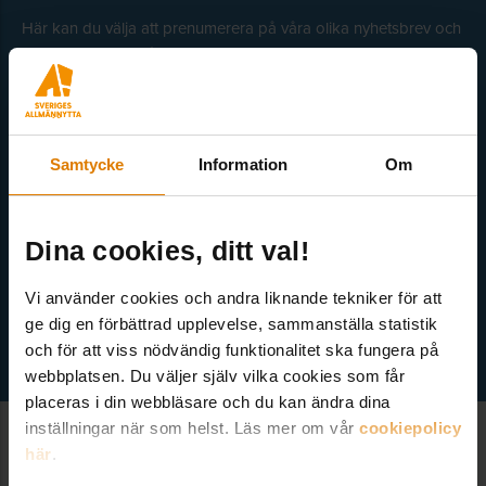
som moderator på Sveriges Allmännyttas
Här kan du välja att prenumerera på våra olika nyhetsbrev och
konferenser. Han har bred erfarenhet från att
utskick. Nyheter från Sveriges Allmännytta, Allmännyttan
Akademi, Allmännyttans Klimatinitiativ och för dig som är
designa allt från mindre möten till stora
medlem finns även nyhetsbrev inom olika ämnen.
konferenser. Fredrik brinner för att skapa
möten som verkligen engagerar deltagarna
Samtycke
Information
Om
och har ett självklart fokus på syfte och mål.
Genom sin kunskap om allmännyttans
Dina cookies, ditt val!
förutsättningar, om ett bostadsföretags
Välj ämne
organisation och arbetssätt ger Fredrik stöd
Vi använder cookies och andra liknande tekniker för att
utifrån era verkliga behov på ett tids- och
ge dig en förbättrad upplevelse, sammanställa statistik
kostnadseffektivt sätt. Fredrik var också med
och för att viss nödvändig funktionalitet ska fungera på
i arbetet med att utforma klimatinitiativet.
webbplatsen. Du väljer själv vilka cookies som får
placeras i din webbläsare och du kan ändra dina
inställningar när som helst. Läs mer om vår
Som beställare ansvarar ni för lokal etc. Vill ni
cookiepolicy
här
.
genomföra mötet i Stockholm hjälper vi gärna