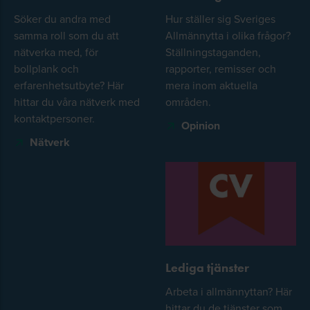
Söker du andra med
Hur ställer sig Sveriges
samma roll som du att
Allmännytta i olika frågor?
nätverka med, för
Ställningstaganden,
bollplank och
rapporter, remisser och
erfarenhetsutbyte? Här
mera inom aktuella
hittar du våra nätverk med
områden.
kontaktpersoner.
Opinion
Nätverk
Lediga tjänster
Arbeta i allmännyttan? Här
hittar du de tjänster som