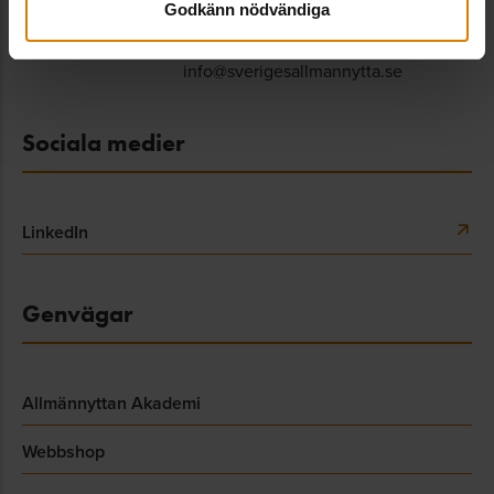
Godkänn nödvändiga
08-406 55 00
info@sverigesallmannytta.se
Sociala medier
LinkedIn
Genvägar
Allmännyttan Akademi
Webbshop