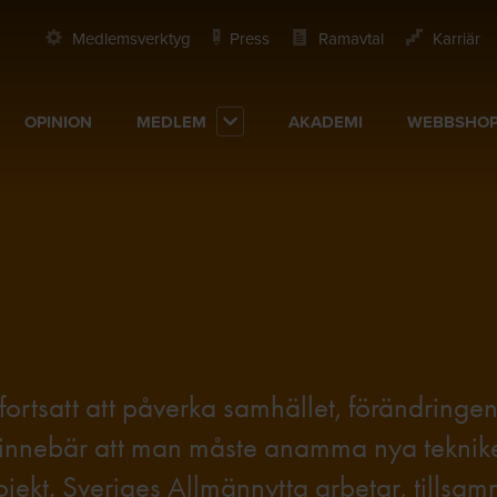
Medlemsverktyg
Press
Ramavtal
Karriär
OPINION
MEDLEM
AKADEMI
WEBBSHO
ortsatt att påverka samhället, förändringe
ng innebär att man måste anamma nya tekni
projekt. Sveriges Allmännytta arbetar, tillsa