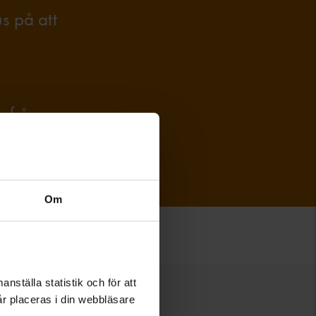
s på att
e frågor
nerhet.
Om
nställa statistik och för att
år placeras i din webbläsare