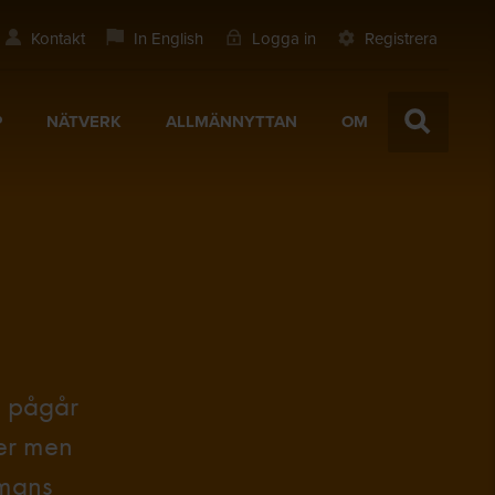
Kontakt
In English
Logga in
Registrera
P
NÄTVERK
ALLMÄNNYTTAN
OM
n pågår
ker men
mmans