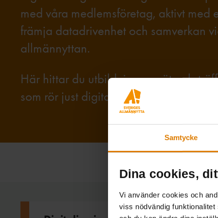
med våra medlemsföretag, aktivt med ett
främja datadrivenhet och samverkan vid
allmännyttan.
Här hittar du utbildningar, nätverkstr
som rör just digitalisering i fastighets
Samtycke
Dina cookies, dit
Vi använder cookies och andra
viss nödvändig funktionalitet