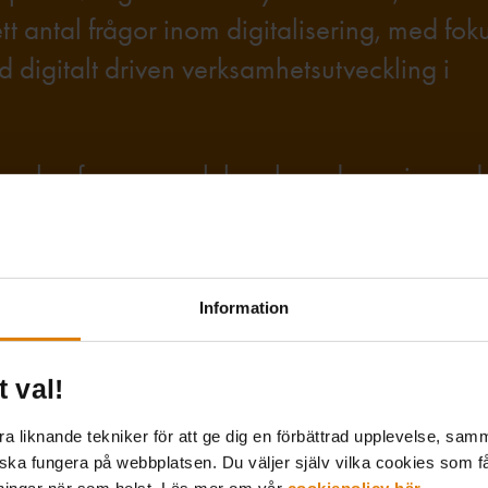
 antal frågor inom digitalisering, med foku
 digitalt driven verksamhetsutveckling i
äffar, konferenser och kunskapsdagar inom d
branschen i allmänhet och allmännyttan i syn
Information
t val!
 liknande tekniker för att ge dig en förbättrad upplevelse, samma
 ska fungera på webbplatsen. Du väljer själv vilka cookies som f