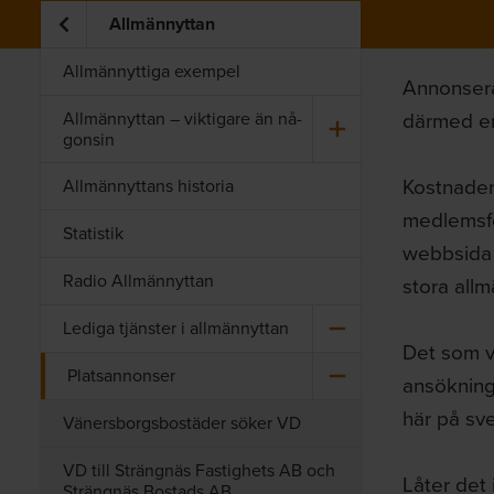
Allmännyttan
Allmännyttiga exempel
Annonsera
därmed en
All­män­nyt­tan – vik­ti­ga­re än nå­
gon­sin
Kostnaden
Allmännyttans historia
medlemsfö
Statistik
webbsida 
Radio Allmännyttan
stora all
Le­di­ga tjäns­ter i all­män­nyt­tan
Det som vi
Platsannonser
ansökning
här på sve
Vänersborgsbostäder söker VD
VD till Strängnäs Fastighets AB och
Låter det
Strängnäs Bostads AB