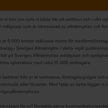
r ni hos oss syns ni både här på webben och i vårt ny
 målgrupp som är intresserad av allmännyttan och fas
 är 6 000 kronor exklusive moms för medlemsföretag
retag i Sveriges Allmännytta. I detta ingår publiceri
här på Sveriges Allmännyttas webbplats och synlighet i
männa nyhetsbrev med cirka 13 000 mottagare.
 behöver från er är textmanus, företagslogotype och eve
sformulär eller liknande. Med hjälp av detta lägger v
rigesallmannytta.se.
 intressant för er? Kontakta gärna kommunikationsenh