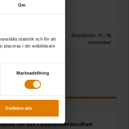
Om
etens & personal
,
Stockholm,
17–18
nställa statistik och för att
november
år placeras i din webbläsare
Marknadsföring
Godkänn alla
dbok för oss i bostadsbranschen