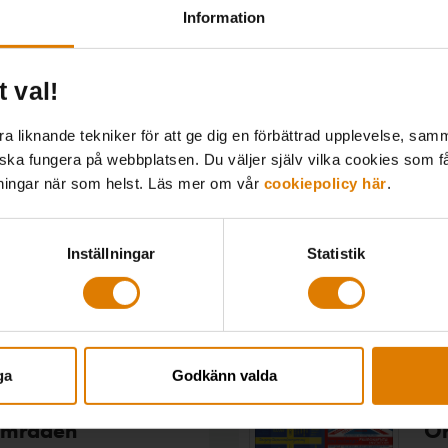
Information
t val!
tockholm,
10 september
Förvaltning & drift
,
Komp
 liknande tekniker för att ge dig en förbättrad upplevelse, samma
och 24 september
Ledarskap
 ska fungera på webbplatsen. Du väljer själv vilka cookies som f
lningar när som helst. Läs mer om vår
cookiepolicy här
.
Inställningar
Statistik
ga
Godkänn valda
områden
Or