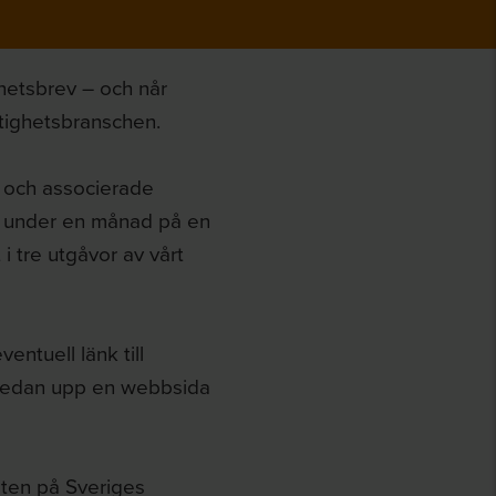
hetsbrev – och når
tighetsbranschen.
 och associerade
ng under en månad på en
 tre utgåvor av vårt
ntuell länk till
i sedan upp en webbsida
eten på Sveriges