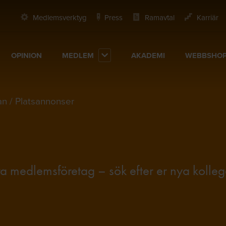
Medlemsverktyg
Press
Ramavtal
Karriär
OPINION
MEDLEM
AKADEMI
WEBBSHO
an
Platsannonser
åra medlemsföretag – sök efter er nya kolle