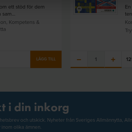
om ett stöd för dem
En
 sam...
ter
tion, Kompetens &
Ko
tta
Try
1
LÄGG TILL
t i din inkorg
hetsbrev och utskick. Nyheter från Sveriges Allmännytta, All
v inom olika ämnen.