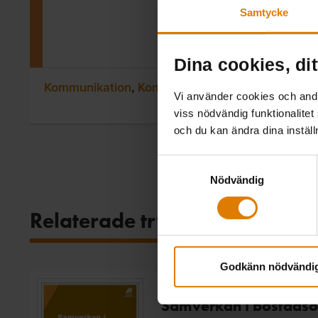
Samtycke
Dina cookies, dit
Kommunikation
,
Kompetens & personal
S
Vi använder cookies och andra
viss nödvändig funktionalitet
och du kan ändra dina instäl
Samtyckesval
Nödvändig
Relaterade trycksaker
Godkänn nödvändi
Samverkan i bostads