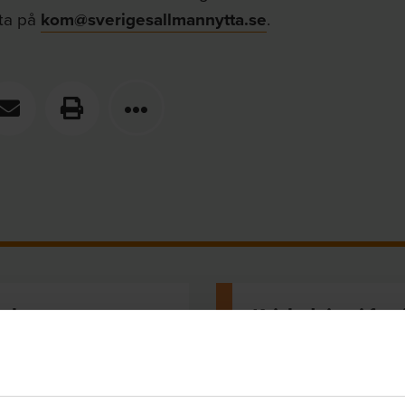
ta på
kom@sverigesallmannytta.se
.
älsa
Krisledning i fas
li uppenbart att någon
Alla organisationer k
alitet (att någon talar
elavbrott och vattenlä
demens...
samhällskriser. För e