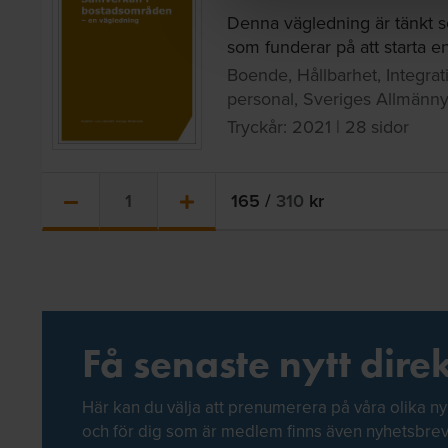
Denna vägledning är tänkt s
som funderar på att starta en
Boende, Hållbarhet, Integra
personal, Sveriges Allmänny
Tryckår: 2021 | 28 sidor
165
/
310
kr
Få senaste nytt direk
Här kan du välja att prenumerera på våra olika ny
och för dig som är medlem finns även nyhetsbre