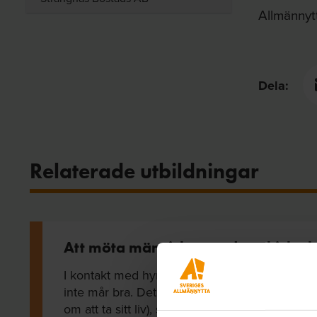
Allmännyt
Dela:
Relaterade utbildningar
Att möta människor med psykisk oh
I kontakt med hyresgäster så kan det ibland b
inte mår bra. Det kan röra sig om ångest, suicid
om att ta sitt liv), samlarbeteende, missbruk, 