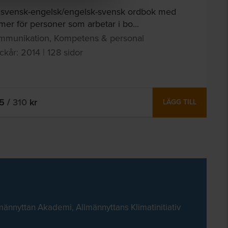
 svensk-engelsk/engelsk-svensk ordbok med
mer för personer som arbetar i bo...
mmunikation, Kompetens & personal
ckår: 2014 | 128 sidor
25
/
310
kr
LÄGG TILL
männyttan Akademi, Allmännyttans Klimatinitiativ