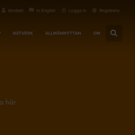
Kontakt
In English
Logga in
Registrera
P
NÄTVERK
ALLMÄNNYTTAN
OM
ga här