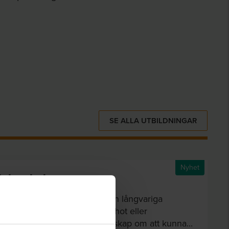
SE ALLA UTBILDNINGAR
Nyhet
tighetsbolag
an drabbas av störningar – från långvariga
ckor till brand, sprängningar, hot eller
tt bostadsbolag handlar beredskap om att kunna...