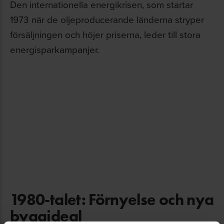
Den internationella energikrisen, som startar
1973 när de oljeproducerande länderna stryper
försäljningen och höjer priserna, leder till stora
energisparkampanjer.
1980-talet: Förnyelse och nya
byggideal