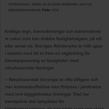
Hinderbanan i Gävle, en av K2As fastigheter som har
klimatriskinventerats.
Foto:
K2A
Kraftiga regn, översvämningar och extremvärme
är saker som kan drabba fastighetsägare, på ett
eller annat vis. Sveriges Allmännytta är mitt uppe
i arbetet med att ta fram en vägledning för
klimatanpassning av fastigheter med
naturbaserade lösningar.
– Naturbaserade lösningar är ofta billigare och
mer kostnadseffektiva men förbises i jämförelse
med rent byggtekniska lösningar. Träd har
exempelvis stor betydelse för
klimatanpassningen, de kan både suga upp stora