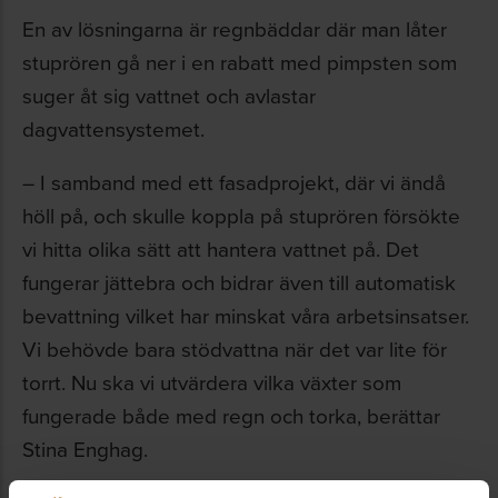
En av lösningarna är regnbäddar där man låter
stuprören gå ner i en rabatt med pimpsten som
suger åt sig vattnet och avlastar
dagvattensystemet.
– I samband med ett fasadprojekt, där vi ändå
höll på, och skulle koppla på stuprören försökte
vi hitta olika sätt att hantera vattnet på. Det
fungerar jättebra och bidrar även till automatisk
bevattning vilket har minskat våra arbetsinsatser.
Vi behövde bara stödvattna när det var lite för
torrt. Nu ska vi utvärdera vilka växter som
fungerade både med regn och torka, berättar
Stina Enghag.