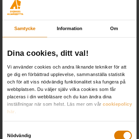
Nergrävda vattentankar
I samband med ett takprojekt valde Vätterhem
att också gräva ner sin första regnvattentank.
Samtycke
Information
Om
Regnvatten leds, via stuprör, ner i en tolv
kubikmeterstor tank varifrån man kan pumpa upp
Dina cookies, ditt val!
vatten. Det används sedan till bevattning av
grönytor men även till sopmaskinen som sopar
Vi använder cookies och andra liknande tekniker för att
grus på gatorna. Nu finns tankarna på flera
ge dig en förbättrad upplevelse, sammanställa statistik
ställen i beståndet, där även hyresgästerna får ta
och för att viss nödvändig funktionalitet ska fungera på
webbplatsen. Du väljer själv vilka cookies som får
av vattnet till sina odlingslådor.
placeras i din webbläsare och du kan ändra dina
inställningar när som helst. Läs mer om vår
cookiepolicy
Enligt henne är Vätterhem, som fastighetsbolag,
här
.
skyldiga att klimatanpassa sitt bestånd och att
det ingår i företagets uppdrag. Och gällande
Samtyckesval
ekonomin så kommer klimatförändringarna att
Nödvändig