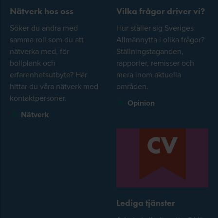
och ESRS2)
Nätverk hos oss
Vilka frågor driver vi?
Söker du andra med
Hur ställer sig Sveriges
Träff 2: Väsentlighetsanalys och styrning
samma roll som du att
Allmännytta i olika frågor?
nätverka med, för
Ställningstaganden,
Avrapportering av arbete sedan träff 1
bollplank och
rapporter, remisser och
Väsentlighetsanalys: identifiering av
erfarenhetsutbyte? Här
mera inom aktuella
hittar du våra nätverk med
områden.
påverkan, risker möjligheter och
kontaktpersoner.
värdering, tröskelvärden.
Opinion
Nätverk
Analys av gap i styrning (baserad på
tidigare rapportering och befintliga
processer)
Träff 3: Intressentdialog
Dialog med externa intressenter som är
Lediga tjänster
relevanta för deltagande bolag