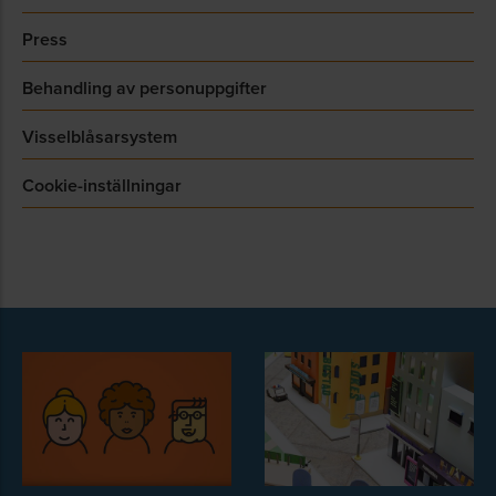
Press
Hösten 2023 – strategi och styrning
Behandling av personuppgifter
Träff 1: Uppstart och introduktion
Visselblåsarsystem
Introduktion av program, deltagare och
Cookie-inställningar
arbetsgrupper
Introduktion till direktivet
Dubbel väsentlighet
Värdekedjan
Förberedelse inför intressentdialog
Styrning och strategi enligt direktivets
krav:
Övergripande standarder (ESRS1