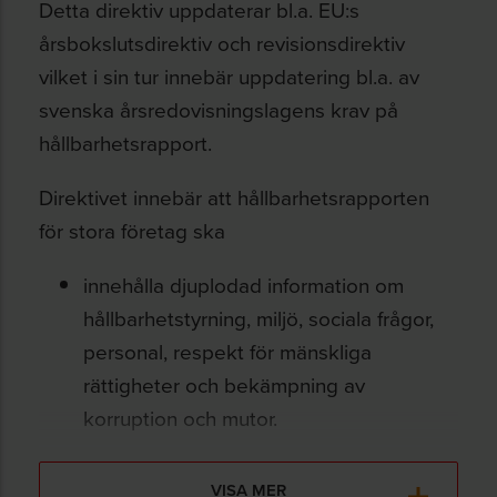
Detta direktiv uppdaterar bl.a. EU:s
årsbokslutsdirektiv och revisionsdirektiv
vilket i sin tur innebär uppdatering bl.a. av
svenska årsredovisningslagens krav på
hållbarhetsrapport.
Direktivet innebär att hållbarhetsrapporten
för stora företag ska
innehålla djuplodad information om
hållbarhetstyrning, miljö, sociala frågor,
personal, respekt för mänskliga
rättigheter och bekämpning av
korruption och mutor.
behandla hållbarhetsfrågor som
VISA MER
affärsrisk (finansiell risk) och negativ