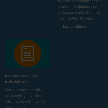
Arbeta i allmännyttan? Här
Behov av intressentdialog för egna
hittar du de tjänster som
annonseras ut just nu hos
verksamheten
våra medlemsföretag.
Uppdatering av väsentlighetsanalys och
Lediga tjänster
åtgärder för att hantera identifierad
påverkan
Uppdatering av analysen av styrningen
Plan och åtgärder för att hantera gap
Träff 4: Strategi och styrning
Prenumerera på
Avrapportering av genomfört arbete
nyhetsbrev
med fokus på utestående frågor och
Som prenumerant får du
utmaningar
allmännyttiga nyheter,
information och tips från
Goda exempel (från deltagande bolag
oss och våra