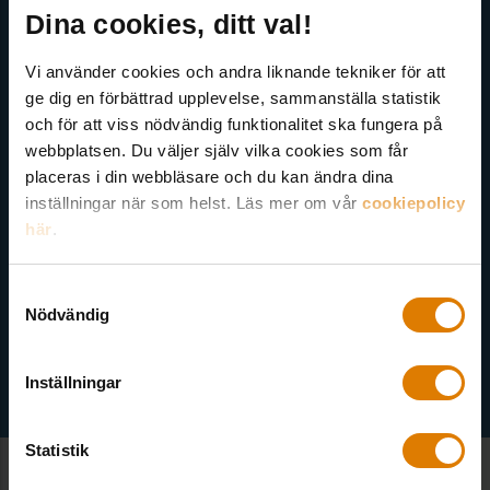
Få senaste nytt direkt i din inkorg
medlemmar för att möta lagkravet
Dina cookies, ditt val!
på ett kostnadseffektivt sätt stötta
Här kan du välja att prenumerera på våra olika nyhetsbrev och
Vi använder cookies och andra liknande tekniker för att
bolagen att genomföra
utskick. Nyheter från Sveriges Allmännytta, Allmännyttan
ge dig en förbättrad upplevelse, sammanställa statistik
Akademi, Allmännyttans Klimatinitiativ och för dig som är
implementeringen (vilket ersätter många
och för att viss nödvändig funktionalitet ska fungera på
medlem finns även nyhetsbrev inom olika ämnen.
konsultimmar)
webbplatsen. Du väljer själv vilka cookies som får
placeras i din webbläsare och du kan ändra dina
facilitera djup samverkan mellan bolagen
inställningar när som helst. Läs mer om vår
cookiepolicy
i denna implementering
här
.
Målet med programmet är att deltagarna
Samtyckesval
Välj ämne
tillsammans:
Nödvändig
lär sig vilka krav direktivet ställer,
Inställningar
lär sig innehållet i och användandet av
EU:s standarder för
Statistik
hållbarhetsrapportering,