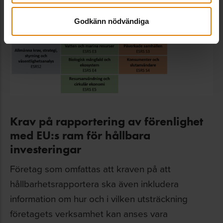
Godkänn nödvändiga
Krav på rapportering av förenlighet
med EU:s ram för hållbara
investeringar
Företag som omfattas att kraven på att
hållbarhetsrapportera ska även inkludera
information om hur och i vilken utsträckning
företagets verksamhet kan anses vara