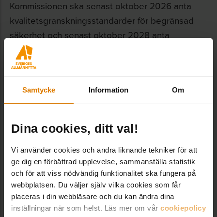
Kommissionen ska senast oktober 2026 anta
kvalitetsgranskningsstandarder för begränsad
säkerhet och senast oktober 2028 anta
kvalitetsgranskningsstandarder för rimlig
säkerhet.
EU-gemensamma standarder
Samtycke
Information
Om
för hållbarhetsrapportering
Dina cookies, ditt val!
EU kommissionen har den 31 juli 2023 antagit
EU-gemensamma standarder för
Vi använder cookies och andra liknande tekniker för att
hållbarhetsrapportering
(finns på engelska och
ge dig en förbättrad upplevelse, sammanställa statistik
svenska). Syftet med standarderna är att en
och för att viss nödvändig funktionalitet ska fungera på
webbplatsen. Du väljer själv vilka cookies som får
hållbarhetsrapport ska vara begriplig, relevant,
placeras i din webbläsare och du kan ändra dina
verifierbar, jämförbar och framställd på ett korrekt
inställningar när som helst. Läs mer om vår
cookiepolicy
sätt.