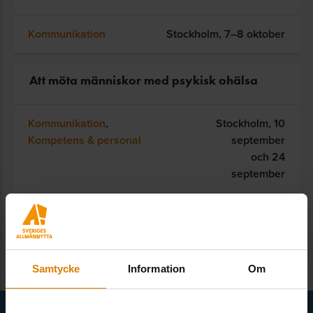
Kommunikation
Stockholm,
7–8 oktober
Att möta människor med psykisk ohälsa
Kommunikation
,
Stockholm,
10
Kompetens & personal
september
och 24
september
SE ALLA UTBILDNINGAR
Samtycke
Information
Om
Få senaste nytt direkt i din inkorg