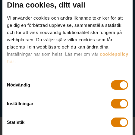
Dina cookies, ditt val!
Här kan du välja att prenumerera på våra olika nyhetsbrev och
Vi använder cookies och andra liknande tekniker för att
utskick. Nyheter från Sveriges Allmännytta, Allmännyttan
ge dig en förbättrad upplevelse, sammanställa statistik
Akademi, Allmännyttans Klimatinitiativ och för dig som är
och för att viss nödvändig funktionalitet ska fungera på
medlem finns även nyhetsbrev inom olika ämnen.
webbplatsen. Du väljer själv vilka cookies som får
placeras i din webbläsare och du kan ändra dina
inställningar när som helst. Läs mer om vår
cookiepolicy
här
.
Välj ämne
Samtyckesval
Nödvändig
Inställningar
Statistik