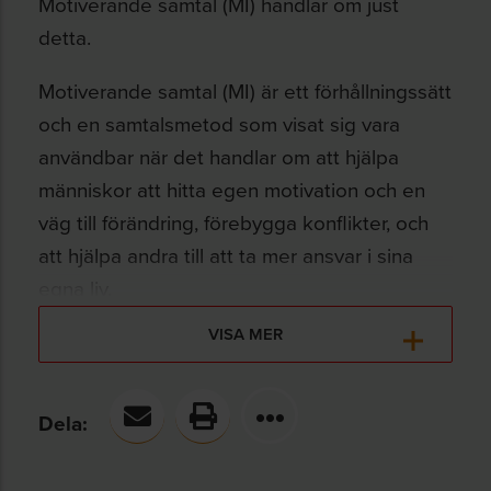
Motiverande samtal (MI) handlar om just
detta.
Motiverande samtal (MI) är ett förhållningssätt
och en samtalsmetod som visat sig vara
användbar när det handlar om att hjälpa
människor att hitta egen motivation och en
väg till förändring, förebygga konflikter, och
att hjälpa andra till att ta mer ansvar i sina
egna liv.
VISA MER
Upplevelsebaserade
utbildningsdagar
Dela:
Utbildningen i motiverande samtal omfattar
tre heldagar, varav den sista sker på distans.