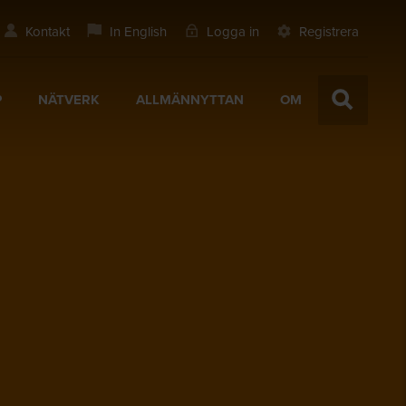
Kontakt
In English
Logga in
Registrera
P
NÄTVERK
ALLMÄNNYTTAN
OM