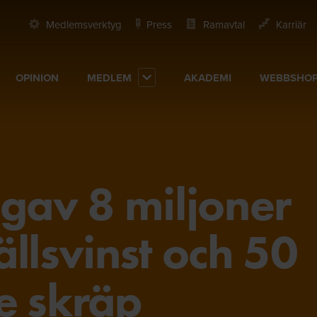
Medlemsverktyg
Press
Ramavtal
Karriär
OPINION
MEDLEM
AKADEMI
WEBBSHO
 gav 8 miljoner
llsvinst och 50
e skräp