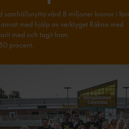
d samhällsnytta värd 8 miljoner kronor i fo
d annat med hjälp av verktyget Räkna med
arit med och tagit fram.
50 procent.