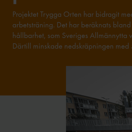
Projektet Trygga Orten har bidragit me
arbetsträning. Det har beräknats blan
hållbarhet, som Sveriges Allmännytta v
Därtill minskade nedskräpningen med 