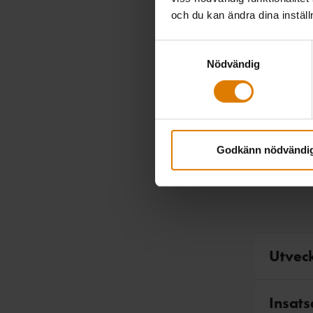
och du kan ändra dina instäl
Samtyckesval
Nödvändig
Godkänn nödvändi
Utvec
Såhär b
Insats